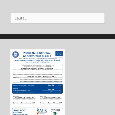
Caută
după: