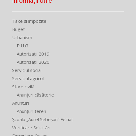
Informații Utile
Taxe și impozite
Buget
Urbanism
P.U.G
Autorizații 2019
Autorizații 2020
Serviciul social
Serviciul agricol
Stare civilă
Anunțuri căsătorie
Anunțuri
Anunțuri teren
Școala „Aurel Sebeșan” Felnac
Verificare Solicitări
Formulare Online