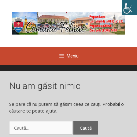
Sari
la
conținut
Meniu
Nu am găsit nimic
Se pare că nu putem să găsim ceea ce cauți. Probabil o
căutare te poate ajuta.
Caută
după: