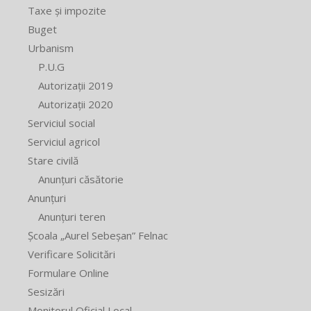
Taxe și impozite
Buget
Urbanism
P.U.G
Autorizații 2019
Autorizații 2020
Serviciul social
Serviciul agricol
Stare civilă
Anunțuri căsătorie
Anunțuri
Anunțuri teren
Școala „Aurel Sebeșan” Felnac
Verificare Solicitări
Formulare Online
Sesizări
Monitorul Oficial Local