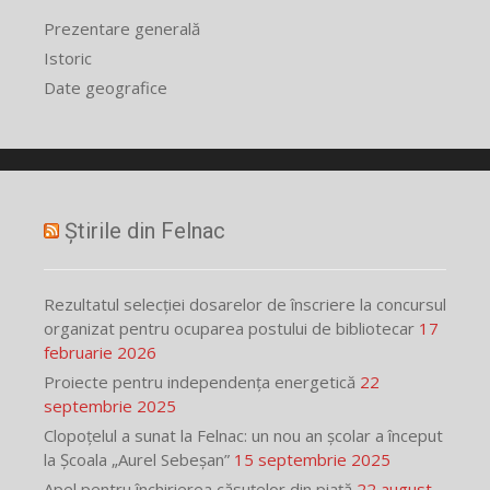
Prezentare generală
Istoric
Date geografice
Știrile din Felnac
Rezultatul selecției dosarelor de înscriere la concursul
organizat pentru ocuparea postului de bibliotecar
17
februarie 2026
Proiecte pentru independența energetică
22
septembrie 2025
Clopoțelul a sunat la Felnac: un nou an școlar a început
la Școala „Aurel Sebeșan”
15 septembrie 2025
Apel pentru închirierea căsuțelor din piață
22 august