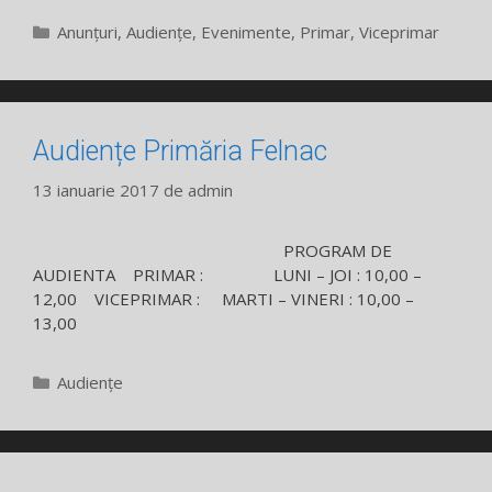
Categorii
Anunțuri
,
Audiențe
,
Evenimente
,
Primar
,
Viceprimar
Audiențe Primăria Felnac
13 ianuarie 2017
de
admin
PROGRAM DE
AUDIENTA PRIMAR : LUNI – JOI : 10,00 –
12,00 VICEPRIMAR : MARTI – VINERI : 10,00 –
13,00
Categorii
Audiențe