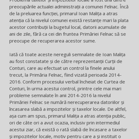
preocupările actualei administrații a comunei Felnac. Încă
de la preluarea funcției, primarul Ioan Malița a atras
atenția că la nivelul comunei există restanțe mari la plata
acestor contribuții la bugetul local, datorii acumulate de
ani de zile, fără ca cei din fruntea Primăriei Felnac să se
preocupe de recuperarea acestor sume.
Iată că toate aceste nereguli semnalate de Ioan Malița
au fost constatate și de către reprezentanții Curții de
Conturi, care au efectuat un control la finele anului
trecut, la Primăria Felnac, fiind vizată perioada 2014-
2016. Conform procesului verbal încheiat de Curtea de
Conturi, în urma acestui control, printre cele mai mari
probleme semnalate în anii 2014-2016 la nivelul
Primăriei Felnac se numără nerecuperarea datoriilor și
încasarea slabă a impozitelor și taxelor locale. De altfel,
așa cum am spus, primarul Malița a atras atenția public,
ori de câte ori a avut ocazia, inclusiv prin intermediul
acestui ziar, că există o rată slabă de încasare a taxelor
și impozitelor locale, motiv pentru care a și instituit o