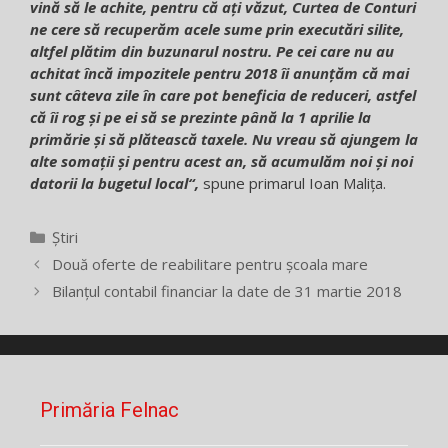
vină să le achite, pentru că ați văzut, Curtea de Conturi
ne cere să recuperăm acele sume prin executări silite,
altfel plătim din buzunarul nostru. Pe cei care nu au
achitat încă impozitele pentru 2018 îi anunțăm că mai
sunt câteva zile în care pot beneficia de reduceri, astfel
că îi rog și pe ei să se prezinte până la 1 aprilie la
primărie și să plătească taxele. Nu vreau să ajungem la
alte somații și pentru acest an, să acumulăm noi și noi
datorii la bugetul local“,
spune primarul Ioan Malița.
Categorii
Știri
Două oferte de reabilitare pentru școala mare
Bilanțul contabil financiar la date de 31 martie 2018
Primăria Felnac