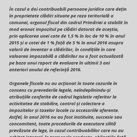
În cazul a doi contribuabili persoane juridice care dețin
în proprietate clădiri situate pe raza teritorială a
comunei, organul fiscal din cadrul Primăriei a stabilit în
mod eronat impozitul pe clădiri datorat de aceștia,
prin aplicarea unei cote de 1,5 % în loc de 10 % în anul
2015 și a cotei de 1 % față de 5 % în anul 2016 asupra
valorii de inventar a clădirilor, în condițiile în care
valoarea impozabilă a clădirilor nu a fost actualizată
pe baza unui raport de evaluare în ultimii 3 ani
anteriori anului de referință 2016.
Organele fiscale nu au acționat în toate cazurile în
consens cu prevederile legale, neîndeplinindu-și
atribuțiile conferite de cadrul legislativ referitor la
activitatea de stabilire, control și colectare a
impozitelor și taxelor locale cu accesoriile aferente.
Astfel, în anul 2016 nu au fost instituite, succesiv sau
concomitent, toate procedurile de executare silită
prevăzute de lege, în cazul contribuabililor care nu au
achitat integral, la termenele scadente, obligațiile față