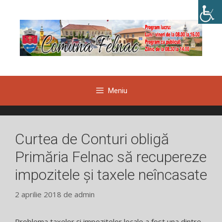
Sari
la
conținut
Meniu
Curtea de Conturi obligă
Primăria Felnac să recupereze
impozitele și taxele neîncasate
2 aprilie 2018
de
admin
Problema taxelor și impozitelor locale a fost una dintre