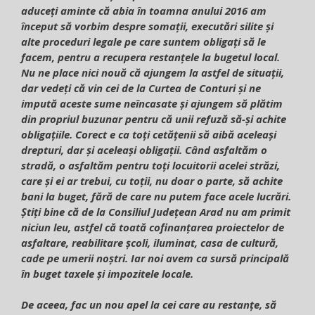
aduceți aminte că abia în toamna anului 2016 am
început să vorbim despre somații, executări silite și
alte proceduri legale pe care suntem obligați să le
facem, pentru a recupera restanțele la bugetul local.
Nu ne place nici nouă că ajungem la astfel de situații,
dar vedeți că vin cei de la Curtea de Conturi și ne
impută aceste sume neîncasate și ajungem să plătim
din propriul buzunar pentru că unii refuză să-și achite
obligațiile. Corect e ca toți cetățenii să aibă aceleași
drepturi, dar și aceleași obligații. Când asfaltăm o
stradă, o asfaltăm pentru toți locuitorii acelei străzi,
care și ei ar trebui, cu toții, nu doar o parte, să achite
bani la buget, fără de care nu putem face acele lucrări.
Știți bine că de la Consiliul Județean Arad nu am primit
niciun leu, astfel că toată cofinanțarea proiectelor de
asfaltare, reabilitare școli, iluminat, casa de cultură,
cade pe umerii noștri. Iar noi avem ca sursă principală
în buget taxele și impozitele locale.
De aceea, fac un nou apel la cei care au restanțe, să