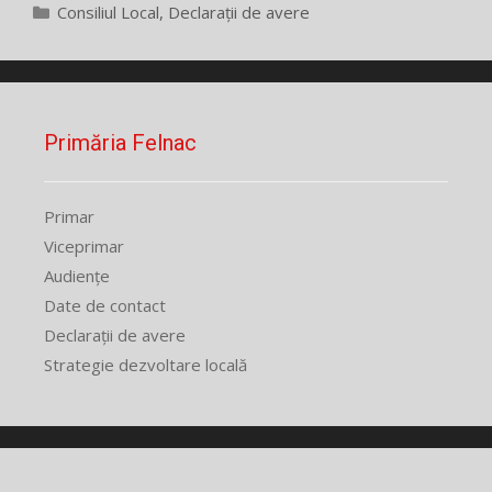
Categorii
Consiliul Local
,
Declarații de avere
Primăria Felnac
Primar
Viceprimar
Audiențe
Date de contact
Declarații de avere
Strategie dezvoltare locală