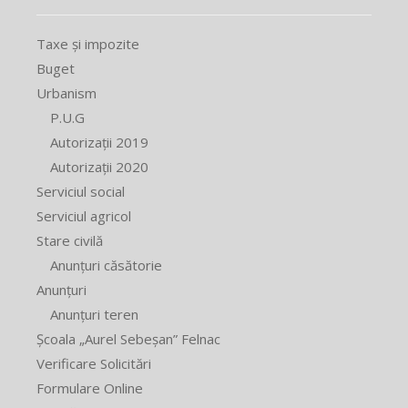
Taxe și impozite
Buget
Urbanism
P.U.G
Autorizații 2019
Autorizații 2020
Serviciul social
Serviciul agricol
Stare civilă
Anunțuri căsătorie
Anunțuri
Anunțuri teren
Școala „Aurel Sebeșan” Felnac
Verificare Solicitări
Formulare Online