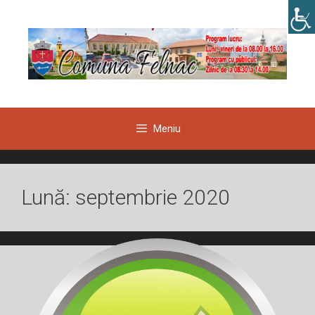
Sari
la
conținut
Meniu
Lună:
septembrie 2020