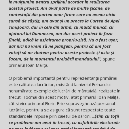
le mulțumim pentru sprijinul acordat în realizarea
acestui proiect. Am avut parte de multe șicane, de
contestații din partea unor firme care nu aveau nicio
șansă de câștig, am avut și un proces la Curtea de Apel
Timișoara, dar în cele din urmă, cu multă muncă, cu
ajutorul lui Dumnezeu, am dus acest proiect în faza
finală, adică la asfaltarea propriu-zisă. Nu a fost ușor,
dar nici nu vrem să ne plângem, pentru că am fost
votați să ne zbatem pentru aceste proiecte și asta și
facem, de la momentul preluării mandatului“,
spune
primarul Ioan Malița.
O problemă importantă pentru reprezentanții primăriei
este calitatea lucrărilor, existând la nivelul Felnacului
nenumărate exemple de lucrări de mântuială, realizate în
trecut. Tocmai din acest motiv, atât primarul Ioan Malița,
cât și viceprimarul Florin Brie supraveghează personal
lucrările, pentru a se asigura că sunt respectate toate
standardele impuse prin caietul de sarcini.
„Știm cu toții
ce probleme am avut în trecut, cu asfaltările electorale
pe care le făceau cei care astăzi lansează tot felul de