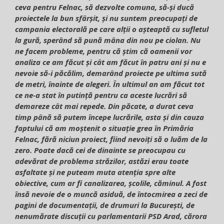
ceva pentru Felnac, să dezvolte comuna, să-și ducă
proiectele la bun sfârșit, și nu suntem preocupați de
campania electorală pe care alții o așteaptă cu sufletul
la gură, sperând să pună mâna din nou pe ciolan. Nu
ne facem probleme, pentru că știm că oamenii vor
analiza ce am făcut și cât am făcut în patru ani și nu e
nevoie să-i păcălim, demarând proiecte pe ultima sută
de metri, înainte de alegeri. În ultimul an am făcut tot
ce ne-a stat în putință pentru ca aceste lucrări să
demareze cât mai repede. Din păcate, a durat ceva
timp până să putem începe lucrările, asta și din cauza
faptului că am moștenit o situație grea în Primăria
Felnac, fără niciun proiect, fiind nevoiți să o luăm de la
zero. Poate dacă cei de dinainte se preocupau cu
adevărat de problema străzilor, astăzi erau toate
asfaltate și ne puteam muta atenția spre alte
obiective, cum ar fi canalizarea, școlile, căminul. A fost
însă nevoie de o muncă asiduă, de întocmirea a zeci de
pagini de documentații, de drumuri la București, de
nenumărate discuții cu parlamentarii PSD Arad, cărora