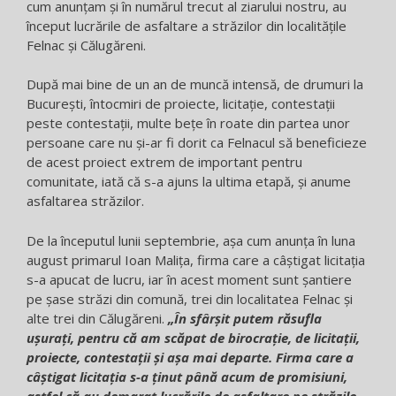
cum anunțam și în numărul trecut al ziarului nostru, au
început lucrările de asfaltare a străzilor din localitățile
Felnac și Călugăreni.
După mai bine de un an de muncă intensă, de drumuri la
București, întocmiri de proiecte, licitație, contestații
peste contestații, multe bețe în roate din partea unor
persoane care nu și-ar fi dorit ca Felnacul să beneficieze
de acest proiect extrem de important pentru
comunitate, iată că s-a ajuns la ultima etapă, și anume
asfaltarea străzilor.
De la începutul lunii septembrie, așa cum anunța în luna
august primarul Ioan Malița, firma care a câștigat licitația
s-a apucat de lucru, iar în acest moment sunt șantiere
pe șase străzi din comună, trei din localitatea Felnac și
alte trei din Călugăreni.
„În sfârșit putem răsufla
ușurați, pentru că am scăpat de birocrație, de licitații,
proiecte, contestații și așa mai departe. Firma care a
câștigat licitația s-a ținut până acum de promisiuni,
astfel că au demarat lucrările de asfaltare pe străzile