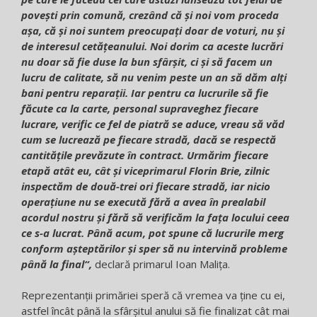
povești prin comună, crezând că și noi vom proceda
așa, că și noi suntem preocupați doar de voturi, nu și
de interesul cetățeanului. Noi dorim ca aceste lucrări
nu doar să fie duse la bun sfârșit, ci și să facem un
lucru de calitate, să nu venim peste un an să dăm alți
bani pentru reparații. Iar pentru ca lucrurile să fie
făcute ca la carte, personal supraveghez fiecare
lucrare, verific ce fel de piatră se aduce, vreau să văd
cum se lucrează pe fiecare stradă, dacă se respectă
cantitățile prevăzute în contract. Urmărim fiecare
etapă atât eu, cât și viceprimarul Florin Brie, zilnic
inspectăm de două-trei ori fiecare stradă, iar nicio
operațiune nu se execută fără a avea în prealabil
acordul nostru și fără să verificăm la fața locului ceea
ce s-a lucrat. Până acum, pot spune că lucrurile merg
conform așteptărilor și sper să nu intervină probleme
până la final“,
declară primarul Ioan Malița.
Reprezentanții primăriei speră că vremea va ține cu ei,
astfel încât până la sfârșitul anului să fie finalizat cât mai