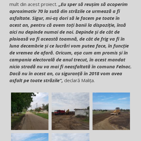
mult din acest proiect.
„Eu sper să reușim să acoperim
aproximativ 70 la sută din străzile ce urmează a fi
asfaltate. Sigur, mi-aș dori să le facem pe toate în
acest an, pentru că avem toți banii la dispoziție, însă
aici nu depinde numai de noi. Depinde și de cât de
ploioasă va fi această toamnă, de cât de frig va fi în
luna decembrie și ce lucrări vom putea face, în funcție
de vremea de afară. Oricum, așa cum am promis și în
campania electorală de anul trecut, în acest mandat
nicio stradă nu va mai fi neasfaltată în comuna Felnac.
Dacă nu în acest an, cu siguranță în 2018 vom avea
asfalt pe toate străzile“,
declară Malița.