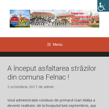
Sari
la
conținut
Meniu
A început asfaltarea străzilor
din comuna Felnac !
2 octombrie 2017
de
admin
Visul administrației conduse de primarul Ioan Malița a
devenit realitate: de la începutul lunii septembrie, așa