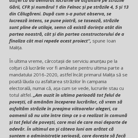
Gării, CFR și numărul 1 din Felnac și pe străzile 4, 5 și 13
din Călugăreni. După cum s-a putut observa, se
lucrează intens, se pune piatră, se tasează, străzile
sunt pline de utilaje, semn că există dorința atât din
partea noastră, cât și din partea constructorului de a
finaliza cât mai repede acest proiect“,
spune Ioan
Malița.
În ultima vreme, cârcotașii de serviciu anunțau pe la
colțuri că lucrările vor fi amânate pentru ultima parte a
mandatului 2016-2020, astfel încât primarul Malița să se
poată lăuda cu asfaltarea străzilor în campania
electorală, numai că, așa cum se vede, lucrurile stau cu
totul altfel.
„Am auzit în ultima perioadă tot felul de
povești, că amânăm începerea lucrărilor, că vrem să
asfaltăm străzile în preajma viitoarelor alegeri, ca
oamenii să nu uite între timp ce s-a realizat în comună
și tot felul de povești, care mai de care mai departe de
adevăr. În ultimul an și câteva luni am arătat că
suntem o administrație serioasă, care dorește să facă