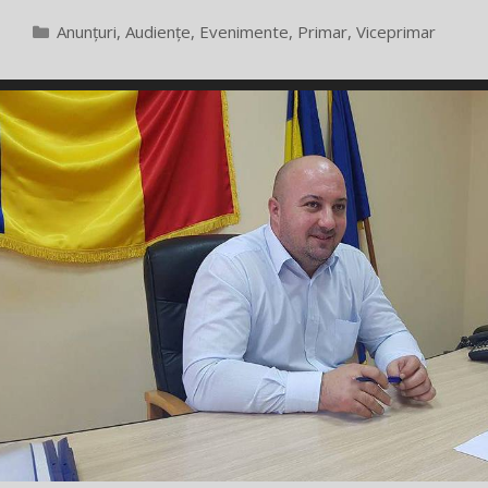
Categorii
Anunțuri
,
Audiențe
,
Evenimente
,
Primar
,
Viceprimar