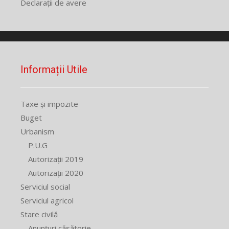
Declarații de avere
Informații Utile
Taxe și impozite
Buget
Urbanism
P.U.G
Autorizații 2019
Autorizații 2020
Serviciul social
Serviciul agricol
Stare civilă
Anunțuri căsătorie