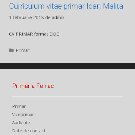
Curriculum vitae primar Ioan Malița
1 februarie 2018
de
admin
CV PRIMAR format DOC
Categorii
Primar
Primăria Felnac
Primar
Viceprimar
Audiențe
Date de contact