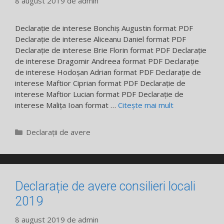
8 august 2019
de
admin
Declarație de interese Bonchiș Augustin format PDF
Declarație de interese Aliceanu Daniel format PDF
Declarație de interese Brie Florin format PDF Declarație
de interese Dragomir Andreea format PDF Declarație
de interese Hodoșan Adrian format PDF Declarație de
interese Maftior Ciprian format PDF Declarație de
interese Maftior Lucian format PDF Declarație de
interese Malița Ioan format …
Citește mai mult
Categorii
Declarații de avere
Declarație de avere consilieri locali
2019
8 august 2019
de
admin