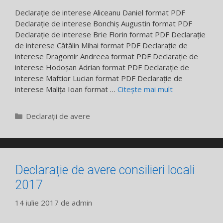
Declarație de interese Aliceanu Daniel format PDF
Declarație de interese Bonchiș Augustin format PDF
Declarație de interese Brie Florin format PDF Declarație
de interese Cătălin Mihai format PDF Declarație de
interese Dragomir Andreea format PDF Declarație de
interese Hodoșan Adrian format PDF Declarație de
interese Maftior Lucian format PDF Declarație de
interese Malița Ioan format …
Citește mai mult
Categorii
Declarații de avere
Declarație de avere consilieri locali
2017
14 iulie 2017
de
admin