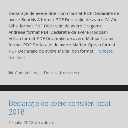
Declarație de avere Brie Florin format PDF Declarație de
avere Bonchiș A format PDF Declarație de avere Cătălin
Mihai format PDF Declarație de avere Dragomir
Andreea format PDF Declarație de avere Hodoșan
Adrian format PDF Declarație de avere Maftior Lucian
format PDF Declarație de avere Maftior Ciprian format
PDF Declarație de avere Malița Ioan format …
Citește
mai mult
Categorii
Consiliul Local
,
Declarații de avere
Declarație de avere consilieri locali
2018
14 iulie 2018
de
admin