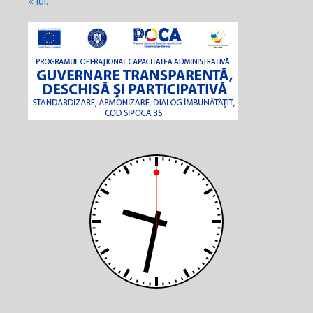
« iul.