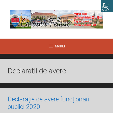
Sari
la
conținut
Meniu
Declarații de avere
Declarație de avere funcționari
publici 2020