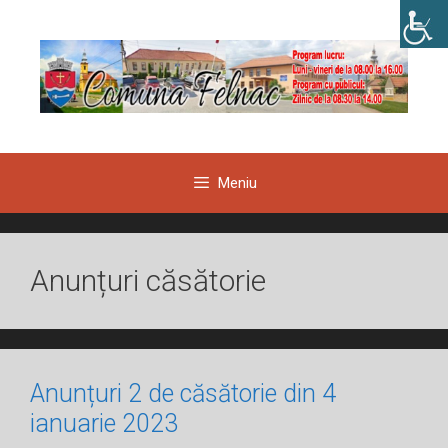
Sari
la
conținut
Meniu
Anunțuri căsătorie
Anunțuri 2 de căsătorie din 4
ianuarie 2023