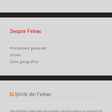
Despre Felnac
Prezentare generală
Istoric
Date geografice
Știrile din Felnac
Rezultatul selecției dosarelor de înscriere la concursul