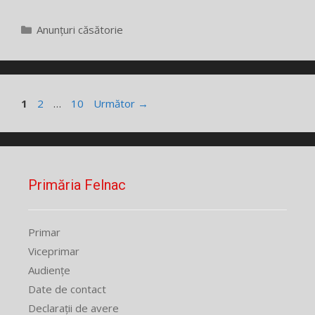
Categorii
Anunțuri căsătorie
Pagina
Pagina
Pagina
1
2
…
10
Următor
→
Primăria Felnac
Primar
Viceprimar
Audiențe
Date de contact
Declarații de avere