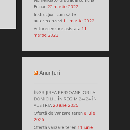
Nomenclatorul stradal comuna
Felnac
22 martie 2022
Instrucțiuni cum să te
autorecenzezi
11 martie 2022
Autorecenzare asistata
11
martie 2022
Anunțuri
ÎNGRIJIREA PERSOANELOR LA
DOMICILIU ÎN REGIM 24/24 ÎN
AUSTRIA
20 iulie 2026
Ofertă de vânzare teren
8 iulie
2026
Ofertă vânzare teren
11 iunie