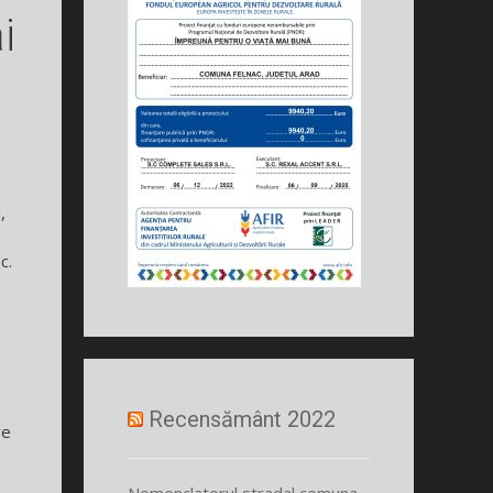
i
,
c.
Recensământ 2022
re