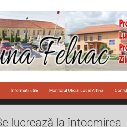
Informații utile
Monitorul Oficial Local Arhiva
Confid
Se lucrează la întocmirea