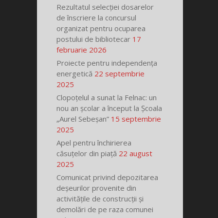
Rezultatul selecției dosarelor
de înscriere la concursul
organizat pentru ocuparea
postului de bibliotecar
17
februarie 2026
Proiecte pentru independența
energetică
22 septembrie
2025
Clopoțelul a sunat la Felnac: un
nou an școlar a început la Școala
„Aurel Sebeșan”
15 septembrie
2025
Apel pentru închirierea
căsuțelor din piață
22 august
2025
Comunicat privind depozitarea
deșeurilor provenite din
activitățile de construcții și
demolări de pe raza comunei