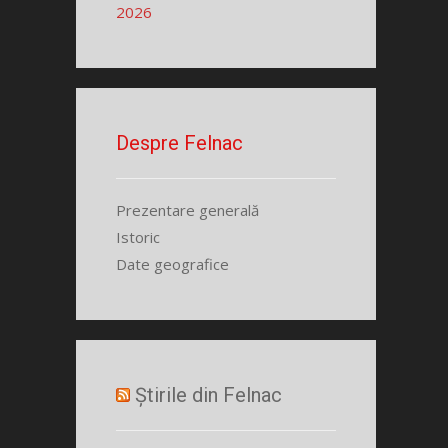
2026
Despre Felnac
Prezentare generală
Istoric
Date geografice
Știrile din Felnac