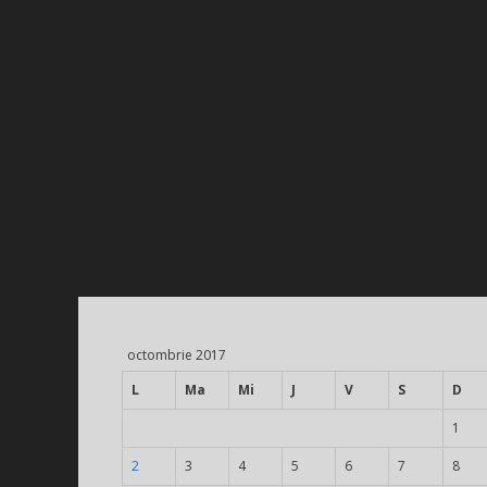
octombrie 2017
L
Ma
Mi
J
V
S
D
1
2
3
4
5
6
7
8