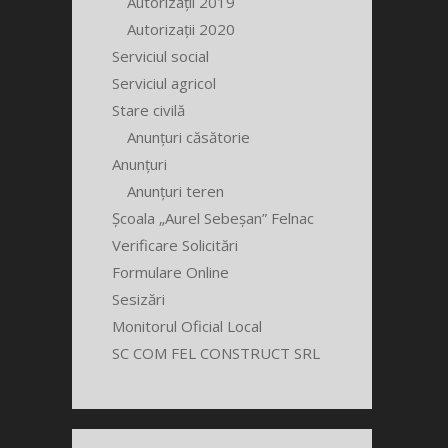
Autorizații 2019
Autorizații 2020
Serviciul social
Serviciul agricol
Stare civilă
Anunțuri căsătorie
Anunțuri
Anunțuri teren
Școala „Aurel Sebeșan” Felnac
Verificare Solicitări
Formulare Online
Sesizări
Monitorul Oficial Local
SC COM FEL CONSTRUCT SRL