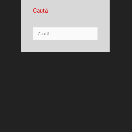
Caută
Caută
după: