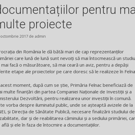
documentațiilor pentru ma
multe proiecte
 octombrie 2017
de
admin
rocrația din România le dă bătăi mari de cap reprezentanților
imăriei care lună de lună sunt nevoiți să mai întocmească un studiu
 mai facă o măsurătoare, să mai ceară un aviz, pentru a depăși
ferite etape ale proiectelor pe care doresc să le realizeze în Felna
 acest moment, după cum se știe, Primăria Felnac beneficiază de
i multe finanțări din partea Companiei Naționale de Investiții și a
nisterului Dezvoltării, pentru realizarea unor investiții în comună.
te vorba despre iluminatul public, unde se așteaptă avizele de la
EL și Direcția de Sănătate Publică, necesare finalizării studiului de
zabilitate, dar și de reabilitarea căminului și a sediului primăriei, ca
 află și ele în faza de întocmire a documentațiilor.