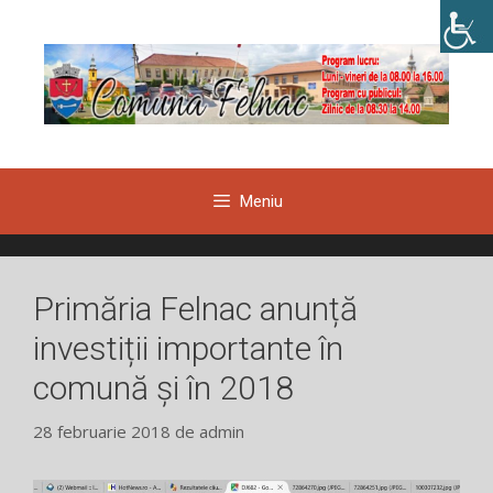
Sari
la
conținut
Meniu
Primăria Felnac anunță
investiții importante în
comună și în 2018
28 februarie 2018
de
admin