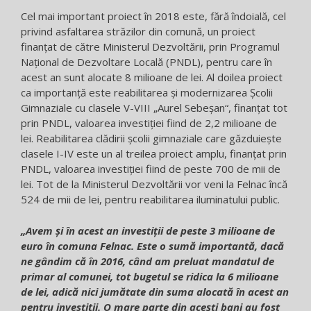
Cel mai important proiect în 2018 este, fără îndoială, cel
privind asfaltarea străzilor din comună, un proiect
finanțat de către Ministerul Dezvoltării, prin Programul
Național de Dezvoltare Locală (PNDL), pentru care în
acest an sunt alocate 8 milioane de lei. Al doilea proiect
ca importanță este reabilitarea și modernizarea Școlii
Gimnaziale cu clasele V-VIII „Aurel Sebeșan“, finanțat tot
prin PNDL, valoarea investiției fiind de 2,2 milioane de
lei. Reabilitarea clădirii școlii gimnaziale care găzduiește
clasele I-IV este un al treilea proiect amplu, finanțat prin
PNDL, valoarea investiției fiind de peste 700 de mii de
lei. Tot de la Ministerul Dezvoltării vor veni la Felnac încă
524 de mii de lei, pentru reabilitarea iluminatului public.
„Avem și în acest an investiții de peste 3 milioane de
euro în comuna Felnac. Este o sumă importantă, dacă
ne gândim că în 2016, când am preluat mandatul de
primar al comunei, tot bugetul se ridica la 6 milioane
de lei, adică nici jumătate din suma alocată în acest an
pentru investiții. O mare parte din acești bani au fost