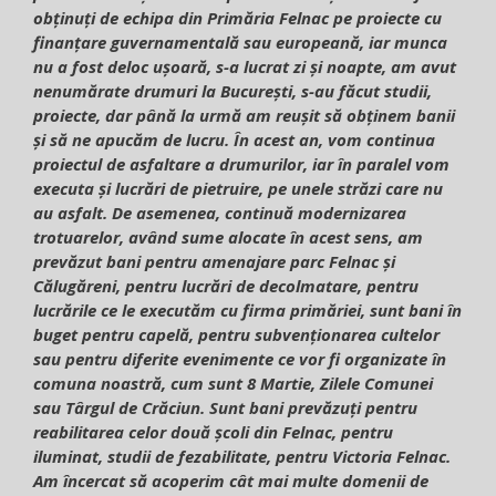
obținuți de echipa din Primăria Felnac pe proiecte cu
finanțare guvernamentală sau europeană, iar munca
nu a fost deloc ușoară, s-a lucrat zi și noapte, am avut
nenumărate drumuri la București, s-au făcut studii,
proiecte, dar până la urmă am reușit să obținem banii
și să ne apucăm de lucru. În acest an, vom continua
proiectul de asfaltare a drumurilor, iar în paralel vom
executa și lucrări de pietruire, pe unele străzi care nu
au asfalt. De asemenea, continuă modernizarea
trotuarelor, având sume alocate în acest sens, am
prevăzut bani pentru amenajare parc Felnac și
Călugăreni, pentru lucrări de decolmatare, pentru
lucrările ce le executăm cu firma primăriei, sunt bani în
buget pentru capelă, pentru subvenționarea cultelor
sau pentru diferite evenimente ce vor fi organizate în
comuna noastră, cum sunt 8 Martie, Zilele Comunei
sau Târgul de Crăciun. Sunt bani prevăzuți pentru
reabilitarea celor două școli din Felnac, pentru
iluminat, studii de fezabilitate, pentru Victoria Felnac.
Am încercat să acoperim cât mai multe domenii de