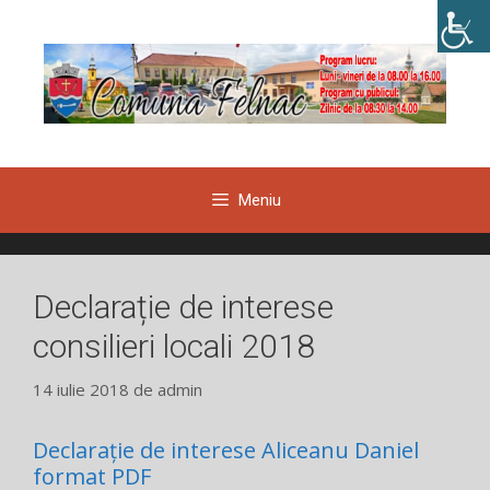
Sari
la
conținut
Meniu
Declarație de interese
consilieri locali 2018
14 iulie 2018
de
admin
Declarație de interese Aliceanu Daniel
format PDF