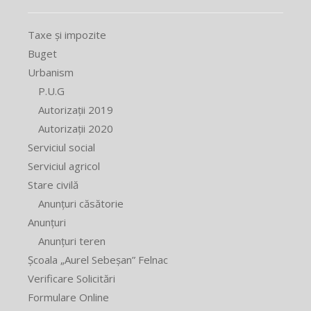
Taxe și impozite
Buget
Urbanism
P.U.G
Autorizații 2019
Autorizații 2020
Serviciul social
Serviciul agricol
Stare civilă
Anunțuri căsătorie
Anunțuri
Anunțuri teren
Școala „Aurel Sebeșan” Felnac
Verificare Solicitări
Formulare Online