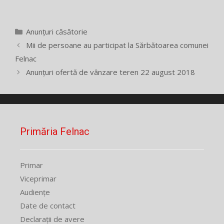
Categorii
Anunțuri căsătorie
Mii de persoane au participat la Sărbătoarea comunei
Felnac
Anunțuri ofertă de vânzare teren 22 august 2018
Primăria Felnac
Primar
Viceprimar
Audiențe
Date de contact
Declarații de avere