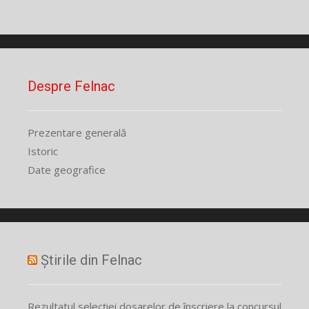
Despre Felnac
Prezentare generală
Istoric
Date geografice
Știrile din Felnac
Rezultatul selecției dosarelor de înscriere la concursul