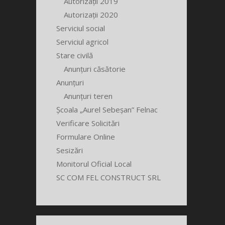
Autorizații 2019
Autorizații 2020
Serviciul social
Serviciul agricol
Stare civilă
Anunțuri căsătorie
Anunțuri
Anunțuri teren
Școala „Aurel Sebeșan” Felnac
Verificare Solicitări
Formulare Online
Sesizări
Monitorul Oficial Local
SC COM FEL CONSTRUCT SRL