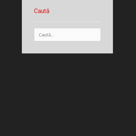
Caută
Caută
după: