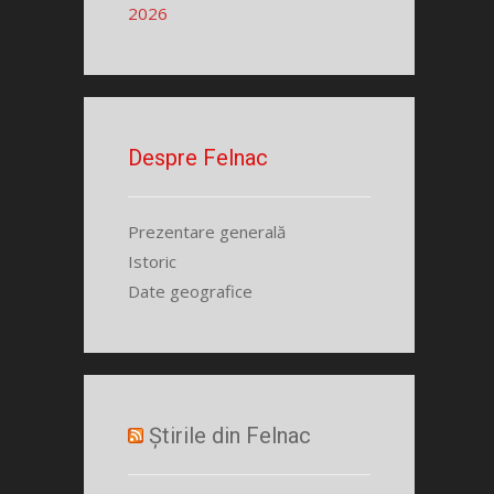
2026
Despre Felnac
Prezentare generală
Istoric
Date geografice
Știrile din Felnac