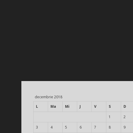
decembrie 2018
L
Ma
Mi
J
V
S
D
1
2
3
4
5
6
7
8
9