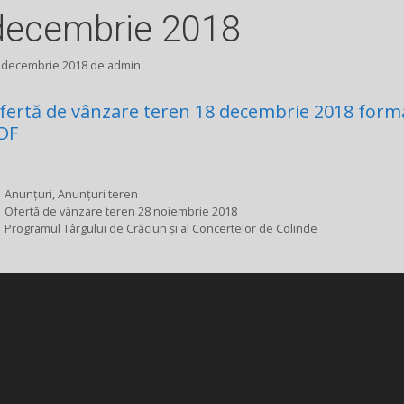
decembrie 2018
 decembrie 2018
de
admin
fertă de vânzare teren 18 decembrie 2018 form
DF
Categorii
Anunțuri
,
Anunțuri teren
Ofertă de vânzare teren 28 noiembrie 2018
Programul Târgului de Crăciun și al Concertelor de Colinde