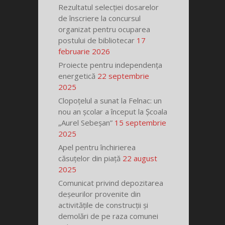
Rezultatul selecției dosarelor
de înscriere la concursul
organizat pentru ocuparea
postului de bibliotecar
17
februarie 2026
Proiecte pentru independența
energetică
22 septembrie
2025
Clopoțelul a sunat la Felnac: un
nou an școlar a început la Școala
„Aurel Sebeșan”
15 septembrie
2025
Apel pentru închirierea
căsuțelor din piață
22 august
2025
Comunicat privind depozitarea
deșeurilor provenite din
activitățile de construcții și
demolări de pe raza comunei