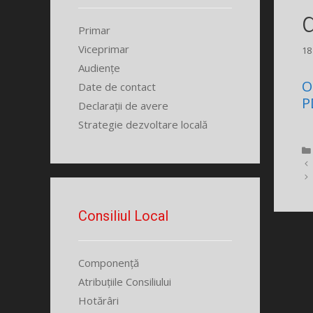
Primar
Viceprimar
18
Audiențe
O
Date de contact
P
Declarații de avere
Strategie dezvoltare locală
Consiliul Local
Componență
Atribuțiile Consiliului
Hotărâri