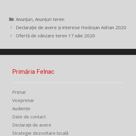
Categorii
Anunțuri
,
Anunțuri teren
Declarație de avere și interese Hodoșan Adrian 2020
Ofertă de vânzare teren 17 iulie 2020
Primăria Felnac
Primar
Viceprimar
Audiențe
Date de contact
Declarații de avere
Strategie dezvoltare locală