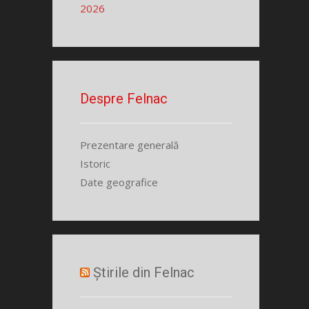
2026
Despre Felnac
Prezentare generală
Istoric
Date geografice
Știrile din Felnac