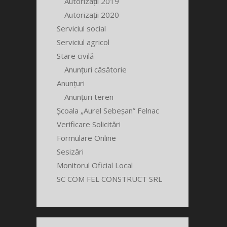
Autorizații 2019
Autorizații 2020
Serviciul social
Serviciul agricol
Stare civilă
Anunțuri căsătorie
Anunțuri
Anunțuri teren
Școala „Aurel Sebeșan” Felnac
Verificare Solicitări
Formulare Online
Sesizări
Monitorul Oficial Local
SC COM FEL CONSTRUCT SRL