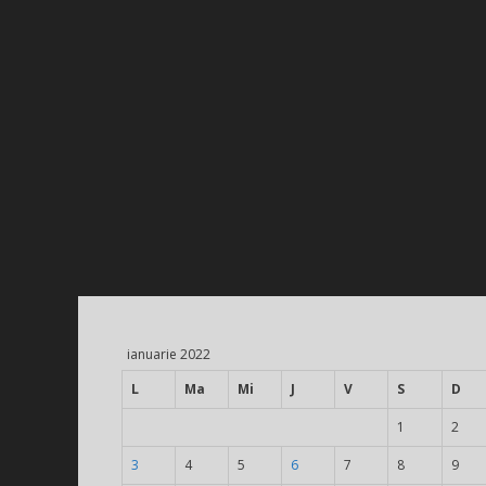
ianuarie 2022
L
Ma
Mi
J
V
S
D
1
2
3
4
5
6
7
8
9