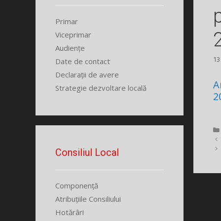
Primar
Viceprimar
Audiențe
13
Date de contact
Declarații de avere
A
Strategie dezvoltare locală
2
Consiliul Local
Componență
Atribuțiile Consiliului
Hotărâri