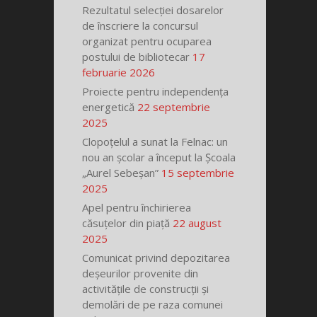
Rezultatul selecției dosarelor
de înscriere la concursul
organizat pentru ocuparea
postului de bibliotecar
17
februarie 2026
Proiecte pentru independența
energetică
22 septembrie
2025
Clopoțelul a sunat la Felnac: un
nou an școlar a început la Școala
„Aurel Sebeșan”
15 septembrie
2025
Apel pentru închirierea
căsuțelor din piață
22 august
2025
Comunicat privind depozitarea
deșeurilor provenite din
activitățile de construcții și
demolări de pe raza comunei