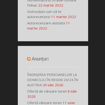
Nomenclatorul stradal comuna
Felnac
22 martie 2022
Instrucțiuni cum să te
autorecenzezi
11 martie 2022
Autorecenzare asistata
11
martie 2022
Anunțuri
ÎNGRIJIREA PERSOANELOR LA
DOMICILIU ÎN REGIM 24/24 ÎN
AUSTRIA
20 iulie 2026
Ofertă de vânzare teren
8 iulie
2026
Ofertă vânzare teren
11 iunie