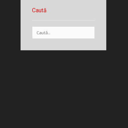
Caută
Caută
după: