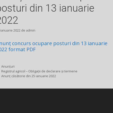
posturi din 13 ianuarie
2022
 ianuarie 2022
de
admin
nunț concurs ocupare posturi din 13 ianuarie
022 format PDF
Categorii
Anunțuri
Registrul agricol – Obligații de declarare și termene
Anunț căsătorie din 25 ianuarie 2022