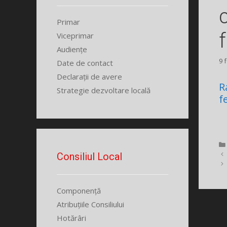
Primar
Viceprimar
Audiențe
9 
Date de contact
Declarații de avere
R
Strategie dezvoltare locală
f
Consiliul Local
Componență
Atribuțiile Consiliului
Hotărâri