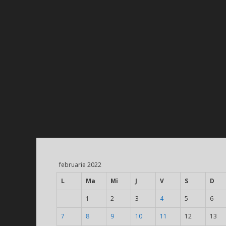
februarie 2022
L
Ma
Mi
J
V
S
D
1
2
3
4
5
6
7
8
9
10
11
12
13