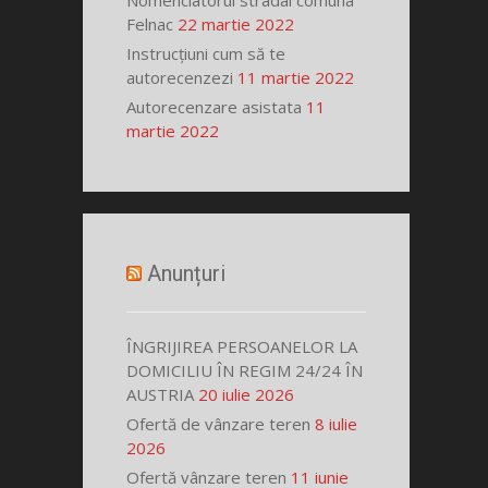
Nomenclatorul stradal comuna
Felnac
22 martie 2022
Instrucțiuni cum să te
autorecenzezi
11 martie 2022
Autorecenzare asistata
11
martie 2022
Anunțuri
ÎNGRIJIREA PERSOANELOR LA
DOMICILIU ÎN REGIM 24/24 ÎN
AUSTRIA
20 iulie 2026
Ofertă de vânzare teren
8 iulie
2026
Ofertă vânzare teren
11 iunie