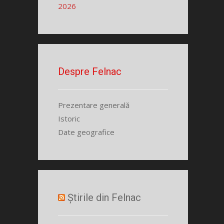
2026
Despre Felnac
Prezentare generală
Istoric
Date geografice
Știrile din Felnac