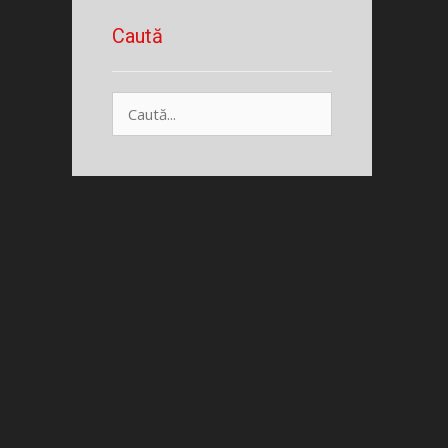
Caută
Caută
după: