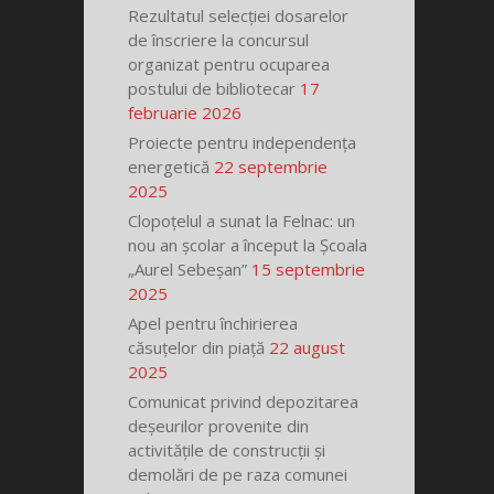
Rezultatul selecției dosarelor
de înscriere la concursul
organizat pentru ocuparea
postului de bibliotecar
17
februarie 2026
Proiecte pentru independența
energetică
22 septembrie
2025
Clopoțelul a sunat la Felnac: un
nou an școlar a început la Școala
„Aurel Sebeșan”
15 septembrie
2025
Apel pentru închirierea
căsuțelor din piață
22 august
2025
Comunicat privind depozitarea
deșeurilor provenite din
activitățile de construcții și
demolări de pe raza comunei