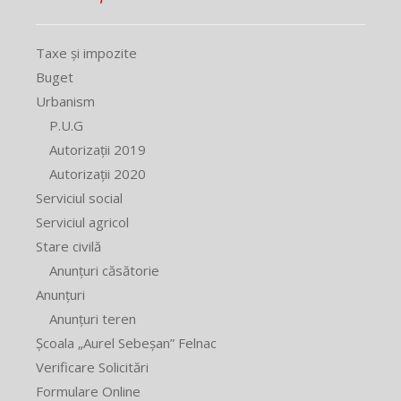
Taxe și impozite
Buget
Urbanism
P.U.G
Autorizații 2019
Autorizații 2020
Serviciul social
Serviciul agricol
Stare civilă
Anunțuri căsătorie
Anunțuri
Anunțuri teren
Școala „Aurel Sebeșan” Felnac
Verificare Solicitări
Formulare Online