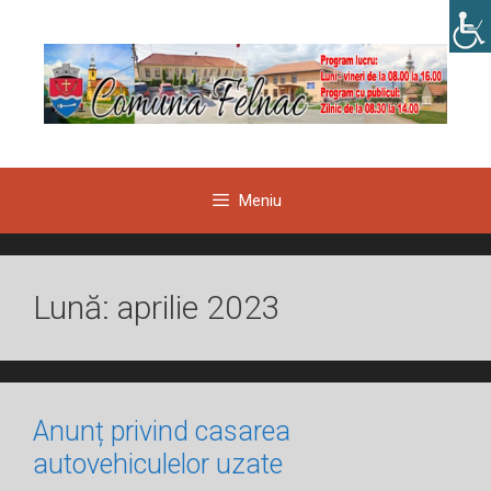
Sari
la
conținut
Meniu
Lună:
aprilie 2023
Anunț privind casarea
autovehiculelor uzate