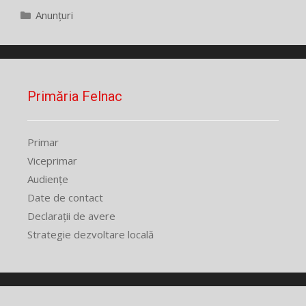
Categorii
Anunțuri
Primăria Felnac
Primar
Viceprimar
Audiențe
Date de contact
Declarații de avere
Strategie dezvoltare locală