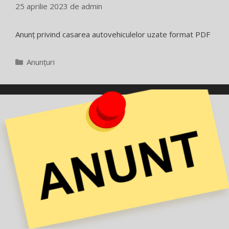
25 aprilie 2023
de
admin
Anunț privind casarea autovehiculelor uzate format PDF
Categorii
Anunțuri