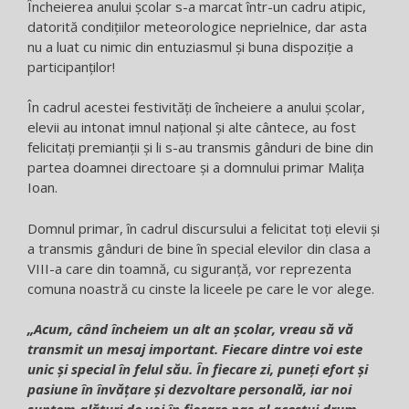
Încheierea anului școlar s-a marcat într-un cadru atipic,
datorită condițiilor meteorologice neprielnice, dar asta
nu a luat cu nimic din entuziasmul și buna dispoziție a
participanților!
În cadrul acestei festivități de încheiere a anului școlar,
elevii au intonat imnul național și alte cântece, au fost
felicitați premianții și li s-au transmis gânduri de bine din
partea doamnei directoare și a domnului primar Malița
Ioan.
Domnul primar, în cadrul discursului a felicitat toți elevii și
a transmis gânduri de bine în special elevilor din clasa a
VIII-a care din toamnă, cu siguranță, vor reprezenta
comuna noastră cu cinste la liceele pe care le vor alege.
„Acum, când încheiem un alt an școlar, vreau să vă
transmit un mesaj important. Fiecare dintre voi este
unic și special în felul său. În fiecare zi, puneți efort și
pasiune în învățare și dezvoltare personală, iar noi