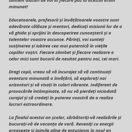
suntem alături de voi în fiecare pas al acestui drum
minunat!
Educatoarele, profesorii și învățătoarele voastre sunt
adevărate călăuze și mentori, dedicați misiunii lor de a
vă ghida și sprijini în descoperirea cunoașterii și a
talentelor voastre ascunse. Părinți, voi sunteți
susținerea și iubirea cea mai puternică în viețile
copiilor voștri. Fiecare zâmbet și fiecare realizare a
celor mici sunt bucurii de neuitat pentru noi, cei mari.
Dragi copii, vreau să vă încurajez să vă continuați
aventura minunată a învățării, să explorați noi
orizonturi și să visați în culori vibrante. Indiferent de
provocările întâmpinate, să nu vă pierdeți niciodată
curajul și să credeți în puterea voastră de a realiza
lucruri extraordinare.
La finalul acestui an școlar, sărbătoriți-vă realizările și
bucurați-vă de vacanța de vară. Reveniți cu energii
proaspete și inimile pline de entuziasm în noul an