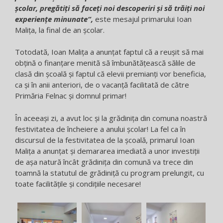
școlar, pregătiți să faceți noi descoperiri și să trăiți noi
experiențe minunate“,
este mesajul primarului Ioan
Malița, la final de an școlar.
Totodată, Ioan Malița a anunțat faptul că a reușit să mai
obțină o finanțare menită să îmbunătățească sălile de
clasă din școală și faptul că elevii premianți vor beneficia,
ca și în anii anteriori, de o vacanță facilitată de către
Primăria Felnac și domnul primar!
În aceeași zi, a avut loc și la grădinița din comuna noastră
festivitatea de încheiere a anului școlar! La fel ca în
discursul de la festivitatea de la școală, primarul Ioan
Malița a anunțat și demararea imediată a unor investiții
de așa natură încât grădinița din comună va trece din
toamnă la statutul de grădiniță cu program prelungit, cu
toate facilitățile și condițiile necesare!