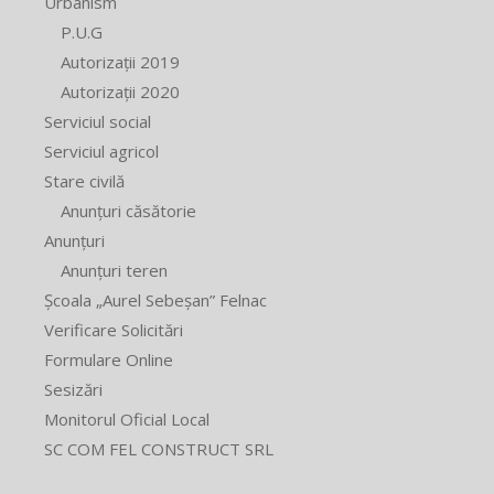
Urbanism
P.U.G
Autorizații 2019
Autorizații 2020
Serviciul social
Serviciul agricol
Stare civilă
Anunțuri căsătorie
Anunțuri
Anunțuri teren
Școala „Aurel Sebeșan” Felnac
Verificare Solicitări
Formulare Online
Sesizări
Monitorul Oficial Local
SC COM FEL CONSTRUCT SRL