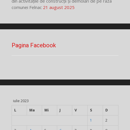
din activitățile de construcții și demolări de pe raza
comunei Felnac
21 august 2025
Pagina Facebook
iulie 2023
L
Ma
Mi
J
V
S
D
1
2