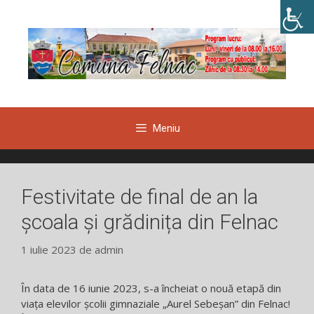
Sari
la
conținut
Meniu
Festivitate de final de an la
școala și grădinița din Felnac
1 iulie 2023
de
admin
În data de 16 iunie 2023, s-a încheiat o nouă etapă din
viața elevilor școlii gimnaziale „Aurel Sebeșan” din Felnac!