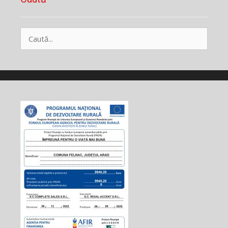
Caută
după: