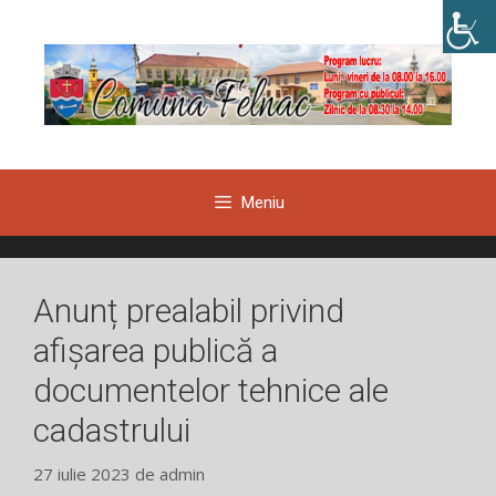
Sari
la
conținut
Meniu
Anunț prealabil privind
afișarea publică a
documentelor tehnice ale
cadastrului
27 iulie 2023
de
admin