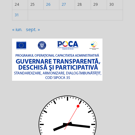
24
25
26
27
28
29
30
31
« iun.
sept. »