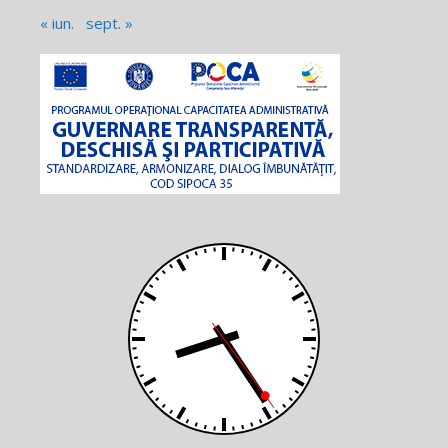
« iun.
sept. »