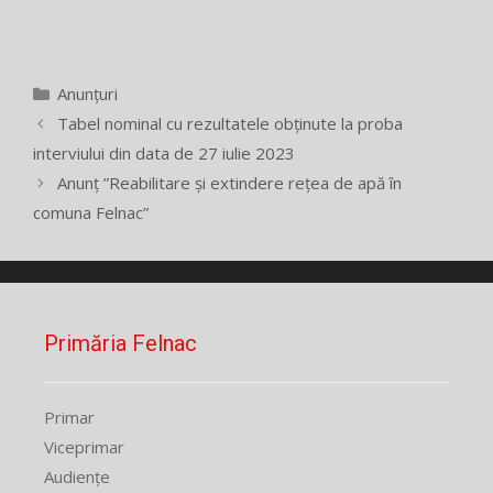
Categorii
Anunțuri
Tabel nominal cu rezultatele obținute la proba
interviului din data de 27 iulie 2023
Anunț ”Reabilitare și extindere rețea de apă în
comuna Felnac”
Primăria Felnac
Primar
Viceprimar
Audiențe