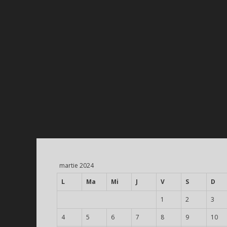
martie 2024
L
Ma
Mi
J
V
S
D
1
2
3
4
5
6
7
8
9
10