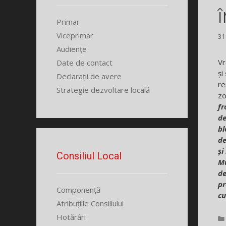
Primar
Viceprimar
31
Audiențe
Vr
Date de contact
și
Declarații de avere
re
Strategie dezvoltare locală
zo
fr
de
bl
de
și
Consiliul Local
Mu
de
pr
Componență
cu
Atribuțiile Consiliului
Hotărâri