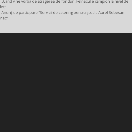
„Când vine vorba de atragerea de fonduri, Felnacul e campion la nivel de
deț“
Anunț de participare ”Servicii de catering pentru școala Aurel Sebeșan
lnac”