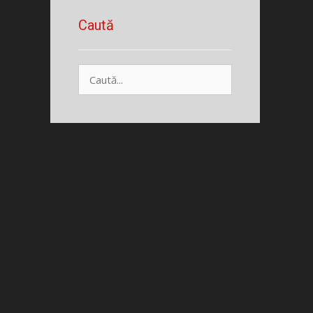
Caută
Caută
după: