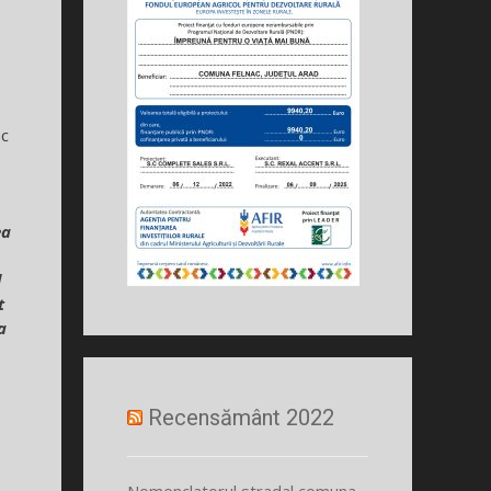
ac
ea
l
t
a
Recensământ 2022