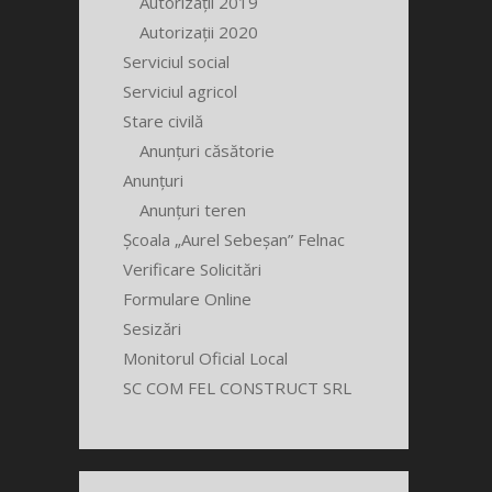
Autorizații 2019
Autorizații 2020
Serviciul social
Serviciul agricol
Stare civilă
Anunțuri căsătorie
Anunțuri
Anunțuri teren
Școala „Aurel Sebeșan” Felnac
Verificare Solicitări
Formulare Online
Sesizări
Monitorul Oficial Local
SC COM FEL CONSTRUCT SRL