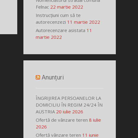
Nomenclatorul stradal comuna
Felnac
22 martie 2022
Instrucțiuni cum să te
autorecenzezi
11 martie 2022
Autorecenzare asistata
11
martie 2022
Anunțuri
ÎNGRIJIREA PERSOANELOR LA
DOMICILIU ÎN REGIM 24/24 ÎN
AUSTRIA
20 iulie 2026
Ofertă de vânzare teren
8 iulie
2026
Ofertă vânzare teren
11 iunie