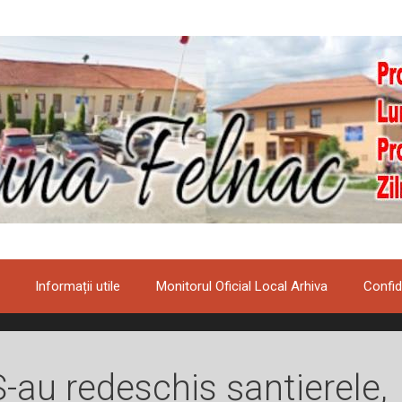
Informații utile
Monitorul Oficial Local Arhiva
Confid
S-au redeschis șantierele,