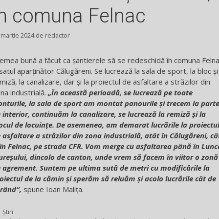
în comuna Felnac
 martie 2024
de
redactor
emea bună a făcut ca șantierele să se redeschidă în comuna Feln
 satul aparținător Călugăreni. Se lucrează la sala de sport, la bloc și
miză, la canalizare, dar și la proiectul de asfaltare a străzilor din
na industrială.
„În această perioadă, se lucrează pe toate
onturile, la sala de sport am montat panourile și trecem la part
 interior, continuăm la canalizare, se lucrează la remiză și la
ocul de locuințe. De asemenea, am demarat lucrările la proiectu
 asfaltare a străzilor din zona industrială, atât în Călugăreni, câ
 în Felnac, pe strada CFR. Vom merge cu asfaltarea până în Lunc
reșului, dincolo de canton, unde vrem să facem în viitor o zonă
 agrement. Suntem pe ultima sută de metri cu modificările la
oiectul de la cămin și sperăm să reluăm și acolo lucrările cât de
rând“,
spune Ioan Malița.
Categorii
Știri