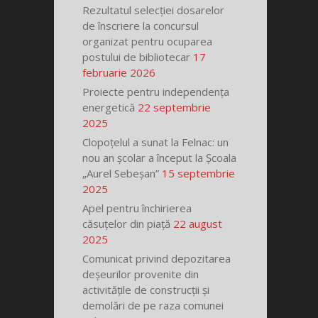
Rezultatul selecției dosarelor
de înscriere la concursul
organizat pentru ocuparea
postului de bibliotecar
17
februarie 2026
Proiecte pentru independența
energetică
22 septembrie
2025
Clopoțelul a sunat la Felnac: un
nou an școlar a început la Școala
„Aurel Sebeșan”
15 septembrie
2025
Apel pentru închirierea
căsuțelor din piață
22 august
2025
Comunicat privind depozitarea
deșeurilor provenite din
activitățile de construcții și
demolări de pe raza comunei