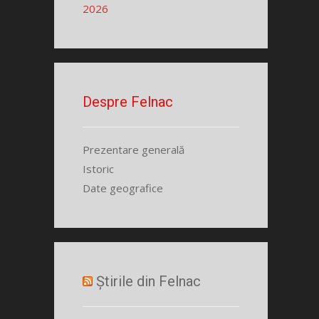
2026
Despre Felnac
Prezentare generală
Istoric
Date geografice
Știrile din Felnac