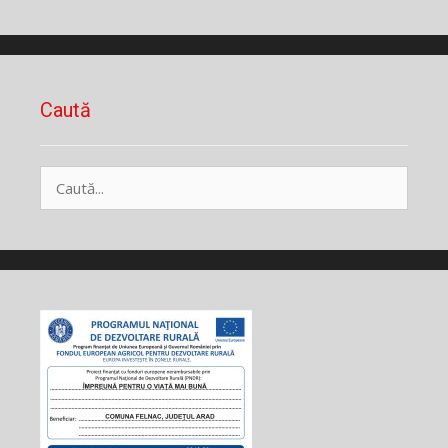
Caută
Caută
după: