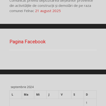
Comunicat privind depozitarea deșeurilor provenite
din activitățile de construcții și demolări de pe raza
comunei Felnac
21 august 2025
Pagina Facebook
septembrie 2024
L
Ma
Mi
J
V
S
D
1