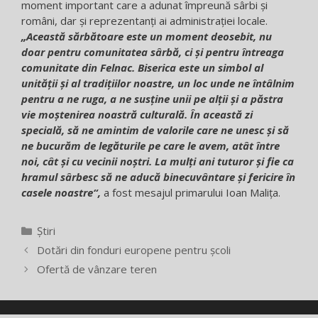
moment important care a adunat împreună sârbi și
români, dar și reprezentanți ai administrației locale.
„Această sărbătoare este un moment deosebit, nu
doar pentru comunitatea sârbă, ci și pentru întreaga
comunitate din Felnac. Biserica este un simbol al
unității și al tradițiilor noastre, un loc unde ne întâlnim
pentru a ne ruga, a ne susține unii pe alții și a păstra
vie moștenirea noastră culturală. În această zi
specială, să ne amintim de valorile care ne unesc și să
ne bucurăm de legăturile pe care le avem, atât între
noi, cât și cu vecinii noștri. La mulți ani tuturor și fie ca
hramul sârbesc să ne aducă binecuvântare și fericire în
casele noastre“,
a fost mesajul primarului Ioan Malița.
Categorii
Știri
Dotări din fonduri europene pentru școli
Ofertă de vânzare teren