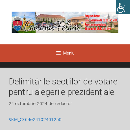
Sari
la
conținut
Meniu
Delimitările secțiilor de votare
pentru alegerile prezidențiale
24 octombrie 2024
de
redactor
SKM_C364e24102401250