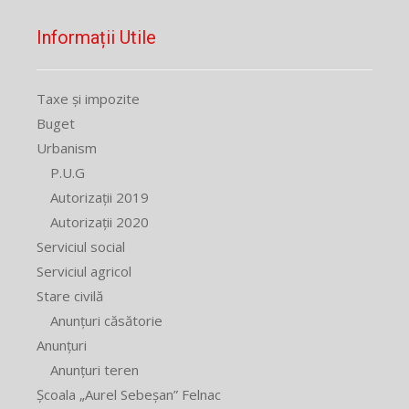
Informații Utile
Taxe și impozite
Buget
Urbanism
P.U.G
Autorizații 2019
Autorizații 2020
Serviciul social
Serviciul agricol
Stare civilă
Anunțuri căsătorie
Anunțuri
Anunțuri teren
Școala „Aurel Sebeșan” Felnac