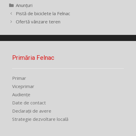
Categorii
Anunțuri
Pistă de biciclete la Felnac
Ofertă vânzare teren
Primăria Felnac
Primar
Viceprimar
Audiențe
Date de contact
Declarații de avere
Strategie dezvoltare locală