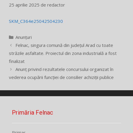
25 aprilie 2025
de
redactor
SKM_C364e25042504230
Categorii
Anunțuri
Felnac, singura comună din județul Arad cu toate
străzile asfaltate. Proiectul din zona industrială a fost
finalizat
Anunț privind rezultatele concursului organizat în
vederea ocupării funcției de consilier achiziții publice
Primăria Felnac
Primar