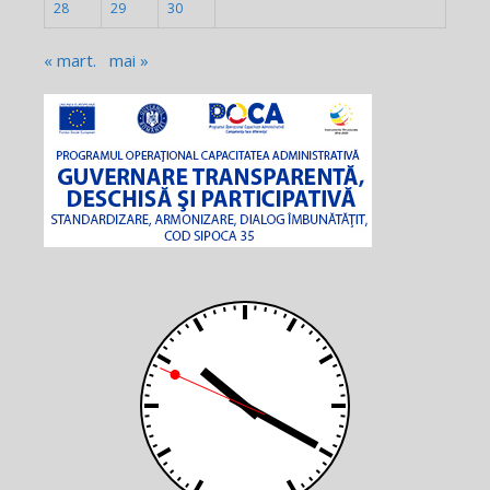
28
29
30
« mart.
mai »