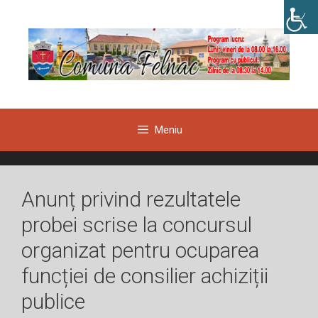
Sari
la
conținut
Meniu
Anunț privind rezultatele
probei scrise la concursul
organizat pentru ocuparea
funcției de consilier achiziții
publice