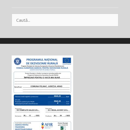
Caută
după: