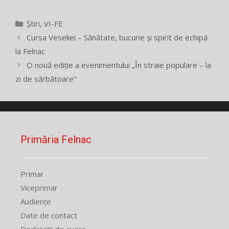
Categorii
Știri
,
VI-FE
Cursa Veseliei – Sănătate, bucurie și spirit de echipă
la Felnac
O nouă ediție a evenimentului „În straie populare – la
zi de sărbătoare”
Primăria Felnac
Primar
Viceprimar
Audiențe
Date de contact
Declarații de avere