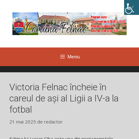
Sari
la
conținut
Meniu
Victoria Felnac încheie în
careul de ași al Ligii a IV-a la
fotbal
21 mai 2025
de
redactor
Echipa lui Lucian Ciba este una din protagonistele