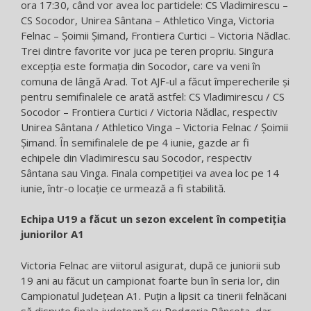
ora 17:30, când vor avea loc partidele: CS Vladimirescu –
CS Socodor, Unirea Sântana – Athletico Vinga, Victoria
Felnac – Șoimii Șimand, Frontiera Curtici – Victoria Nădlac.
Trei dintre favorite vor juca pe teren propriu. Singura
excepția este formația din Socodor, care va veni în
comuna de lângă Arad. Tot AJF-ul a făcut împerecherile și
pentru semifinalele ce arată astfel: CS Vladimirescu / CS
Socodor – Frontiera Curtici / Victoria Nădlac, respectiv
Unirea Sântana / Athletico Vinga – Victoria Felnac / Șoimii
Șimand. În semifinalele de pe 4 iunie, gazde ar fi
echipele din Vladimirescu sau Socodor, respectiv
Sântana sau Vinga. Finala competiției va avea loc pe 14
iunie, într-o locație ce urmează a fi stabilită.
Echipa U19 a făcut un sezon excelent în competiția
juniorilor A1
Victoria Felnac are viitorul asigurat, după ce juniorii sub
19 ani au făcut un campionat foarte bun în seria lor, din
Campionatul Județean A1. Puțin a lipsit ca tinerii felnăcani
să dispute finala județeană cu Podgoria Pâncota, dar