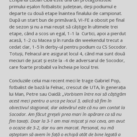
primului eșalon fotbalistic județean, deși podiumul e
departe cu două etape înaintea finalului de campionat.
După un start bun de primăvară, VI-FE a obosit pe final
de sezon și nu a mai reușit să câștige în ultimele trei
etape, când a scos un egal, 1-1 la Curtici, apoi a pierdut
acasă, 1-2 cu Macea și în runda din weekendul trecut a
cedat clar, 1-5 în derby-ul pentru podium cu CS Socodor.
Totuși, Felnacul are asigurat locul 4, când mai sunt două
meciuri de jucat și este la -4 de adversarul de Socodor,
care foarte probabil va încheia pe locul trei.
Concluziile celui mai recent meci le trage Gabriel Pop,
fotbalist de bază la Felnac, crescut de UTA, în generația
lui Man, Petre sau Oaidă:
„Vorbisem între noi să câștigăm
acest meci pentru a urca pe locul 3, adică să fim în
obiectivul stagional, dar adevărul este că nu am contat la
Socodor. Am făcut greșeli prea mari în apărare ca să nu
fim taxați. Doar la 3-1 am mai mișcat și noi ceva, am avut
o ocazie de 3-2, dar nu am marcat. Personal, nu mă
așteptam să avem în față o echipă atât de bine legată a