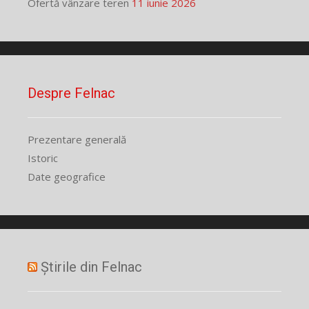
Ofertă vânzare teren
11 iunie 2026
Despre Felnac
Prezentare generală
Istoric
Date geografice
Știrile din Felnac