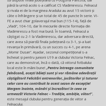
până la urmă acolo s-a calificat CS Vladimirescu. Felnacul
și rivala ei de la marginea Aradului au avut 15 victorii și
câte o înfrângere și un total de 45 de puncte în serie. VI-
FE a avut chiar golaverajul mai bun (115-14), față de
„Vladi”, 104-10, dar în meciurile directe formația din
Vladimirescu a fost mai bună. În toamnă, Felnacul a
câștigat cu 2-1 la Vladimirescu, dar adversara directă,
care avea să piardă finala județeană cu 3-1, și-a luat
revanșa în primăvară, cu un succes cu 4-1, pe arena
„Momir Dusan”. Așadar, sezonul competițional s-a
încheiat și pentru juniorii U19 ai clubului Victoria Felnac,
care au demonstrat, încă o dată, că viitorul fotbalului
local este în mâini bune!
„
Pentru întreaga comunitate
felnăcană, acești băieți sunt și vor rămâne adevărații
câștigători! Felicitări antrenorilor, jucătorilor și tuturor
celor care au contribuit la acest sezon de excepție!
Mergem înainte, mândri și încrezători în ceea ce
urmează! Victoria Felnac – Tradiție, ambiție, viitor!”
,
este mesajul clubului pentru generația de viitor a
Felnacului.