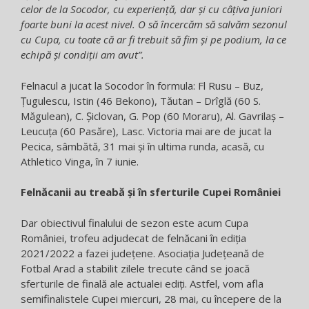
celor de la Socodor, cu experiență, dar și cu câțiva juniori
foarte buni la acest nivel. O să încercăm să salvăm sezonul
cu Cupa, cu toate că ar fi trebuit să fim și pe podium, la ce
echipă și condiții am avut”.
Felnacul a jucat la Socodor în formula: Fl Rusu – Buz,
Țugulescu, Istin (46 Bekono), Tăutan – Drîglă (60 S.
Măgulean), C. Șiclovan, G. Pop (60 Moraru), Al. Gavrilaș –
Leucuța (60 Pasăre), Lasc. Victoria mai are de jucat la
Pecica, sâmbătă, 31 mai și în ultima runda, acasă, cu
Athletico Vinga, în 7 iunie.
Felnăcanii au treabă și în sferturile Cupei României
Dar obiectivul finalului de sezon este acum Cupa
României, trofeu adjudecat de felnăcani în ediția
2021/2022 a fazei județene. Asociația Județeană de
Fotbal Arad a stabilit zilele trecute când se joacă
sferturile de finală ale actualei ediți. Astfel, vom afla
semifinalistele Cupei miercuri, 28 mai, cu începere de la