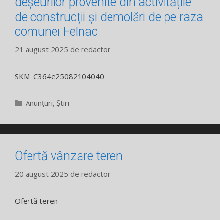
deșeurilor provenite din activitățile
de construcții și demolări de pe raza
comunei Felnac
21 august 2025
de
redactor
SKM_C364e25082104040
Categorii
Anunțuri
,
Știri
Ofertă vânzare teren
20 august 2025
de
redactor
Ofertă teren