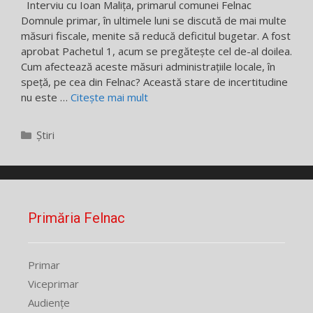
Interviu cu Ioan Malița, primarul comunei Felnac
Domnule primar, în ultimele luni se discută de mai multe
măsuri fiscale, menite să reducă deficitul bugetar. A fost
aprobat Pachetul 1, acum se pregătește cel de-al doilea.
Cum afectează aceste măsuri administrațiile locale, în
speță, pe cea din Felnac? Această stare de incertitudine
nu este …
Citește mai mult
Categorii
Știri
Primăria Felnac
Primar
Viceprimar
Audiențe