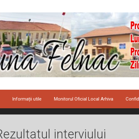
Informații utile
Monitorul Oficial Local Arhiva
Confid
Rezultatul interviului