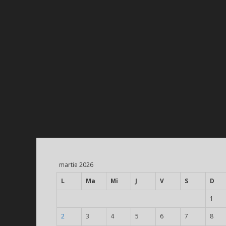
martie 2026
L
Ma
Mi
J
V
S
D
1
2
3
4
5
6
7
8