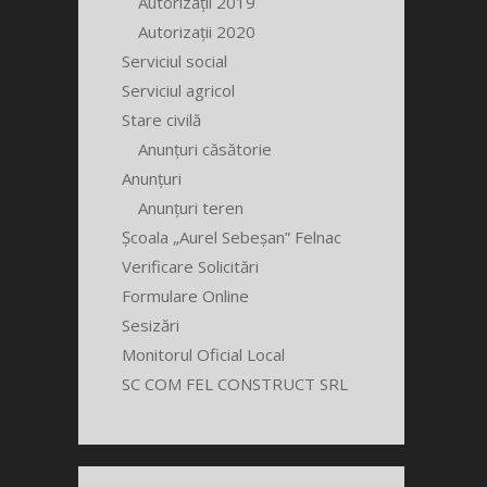
Autorizații 2019
Autorizații 2020
Serviciul social
Serviciul agricol
Stare civilă
Anunțuri căsătorie
Anunțuri
Anunțuri teren
Școala „Aurel Sebeșan” Felnac
Verificare Solicitări
Formulare Online
Sesizări
Monitorul Oficial Local
SC COM FEL CONSTRUCT SRL