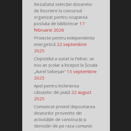
Rezultatul selecției dosarelor
de înscriere la concursul
organizat pentru ocuparea
postului de bibliotecar
17
februarie 2026
Proiecte pentru independența
energetică
22 septembrie
2025
Clopoțelul a sunat la Felnac: un
nou an școlar a început la Școala
„Aurel Sebeșan”
15 septembrie
2025
Apel pentru închirierea
căsuțelor din piață
22 august
2025
Comunicat privind depozitarea
deșeurilor provenite din
activitățile de construcții și
demolări de pe raza comunei