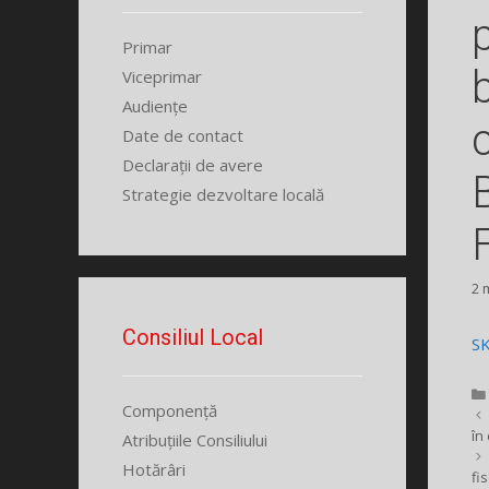
Primar
Viceprimar
Audiențe
Date de contact
Declarații de avere
Strategie dezvoltare locală
2 
Consiliul Local
S
Componență
în
Atribuțiile Consiliului
Hotărâri
fi