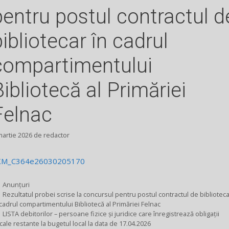
pentru postul contractul d
bibliotecar în cadrul
compartimentului
Bibliotecă al Primăriei
Felnac
martie 2026
de
redactor
KM_C364e26030205170
Categorii
Anunțuri
Rezultatul probei scrise la concursul pentru postul contractul de biblioteca
 cadrul compartimentului Bibliotecă al Primăriei Felnac
LISTA debitorilor – persoane fizice și juridice care înregistrează obligaţii
scale restante la bugetul local la data de 17.04.2026