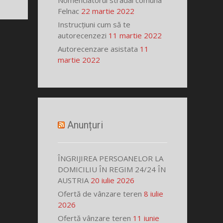
Nomenclatorul stradal comuna
Felnac
22 martie 2022
Instrucțiuni cum să te
autorecenzezi
11 martie 2022
Autorecenzare asistata
11
martie 2022
Anunțuri
ÎNGRIJIREA PERSOANELOR LA
DOMICILIU ÎN REGIM 24/24 ÎN
AUSTRIA
20 iulie 2026
Ofertă de vânzare teren
8 iulie
2026
Ofertă vânzare teren
11 iunie