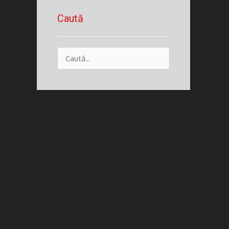
Caută
Caută
după: