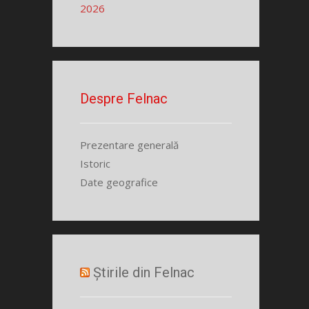
2026
Despre Felnac
Prezentare generală
Istoric
Date geografice
Știrile din Felnac