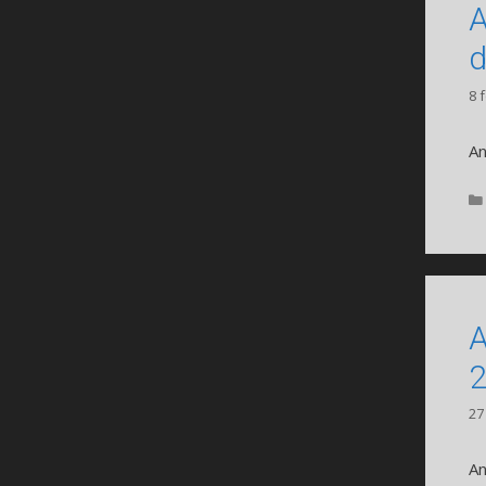
A
d
8 
An
A
2
27
An