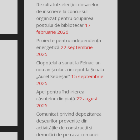
Rezultatul selecției dosarelor
de înscriere la concursul
organizat pentru ocuparea
postului de bibliotecar
17
februarie 2026
Proiecte pentru independența
energetică
22 septembrie
2025
Clopoțelul a sunat la Felnac: un
nou an școlar a început la Școala
„Aurel Sebeșan”
15 septembrie
2025
Apel pentru închirierea
căsuțelor din piață
22 august
2025
Comunicat privind depozitarea
deșeurilor provenite din
activitățile de construcții și
demolări de pe raza comunei