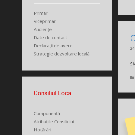
Primar
Viceprimar
Audiențe
O
Date de contact
Declarații de avere
24
Strategie dezvoltare locală
S
Consiliul Local
Componență
Atribuțiile Consiliului
Hotărâri