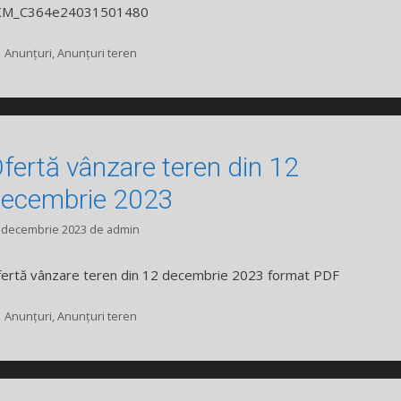
KM_C364e24031501480
Categorii
Anunțuri
,
Anunțuri teren
fertă vânzare teren din 12
ecembrie 2023
 decembrie 2023
de
admin
ertă vânzare teren din 12 decembrie 2023 format PDF
Categorii
Anunțuri
,
Anunțuri teren