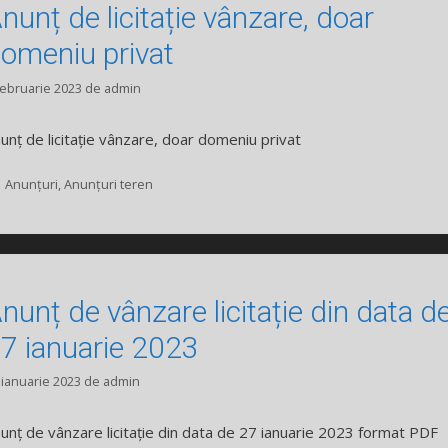
nunț de licitație vânzare, doar
omeniu privat
februarie 2023
de
admin
unț de licitație vânzare, doar domeniu privat
Categorii
Anunțuri
,
Anunțuri teren
nunț de vânzare licitație din data d
7 ianuarie 2023
 ianuarie 2023
de
admin
unț de vânzare licitație din data de 27 ianuarie 2023 format PDF