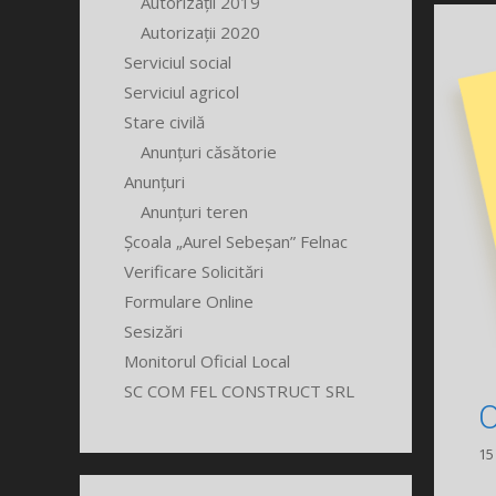
Autorizații 2019
Autorizații 2020
Serviciul social
Serviciul agricol
Stare civilă
Anunțuri căsătorie
Anunțuri
Anunțuri teren
Școala „Aurel Sebeșan” Felnac
Verificare Solicitări
Formulare Online
Sesizări
Monitorul Oficial Local
SC COM FEL CONSTRUCT SRL
O
15