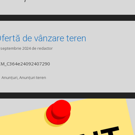
fertă de vânzare teren
 septembrie 2024
de
redactor
KM_C364e24092407290
Categorii
Anunțuri
,
Anunțuri teren