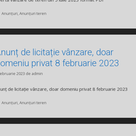
Categorii
Anunțuri
,
Anunțuri teren
nunț de licitație vânzare, doar
omeniu privat 8 februarie 2023
februarie 2023
de
admin
unț de licitație vânzare, doar domeniu privat 8 februarie 2023
Categorii
Anunțuri
,
Anunțuri teren