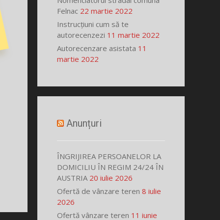
Nomenclatorul stradal comuna
Felnac
22 martie 2022
Instrucțiuni cum să te
autorecenzezi
11 martie 2022
Autorecenzare asistata
11
martie 2022
Anunțuri
ÎNGRIJIREA PERSOANELOR LA
DOMICILIU ÎN REGIM 24/24 ÎN
AUSTRIA
20 iulie 2026
Ofertă de vânzare teren
8 iulie
2026
Ofertă vânzare teren
11 iunie