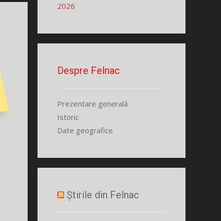
2026
Despre Felnac
Prezentare generală
Istoric
Date geografice
Știrile din Felnac