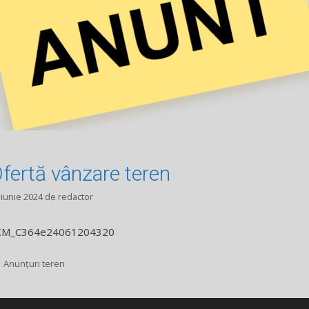
fertă vânzare teren
 iunie 2024
de
redactor
KM_C364e24061204320
Categorii
Anunțuri teren