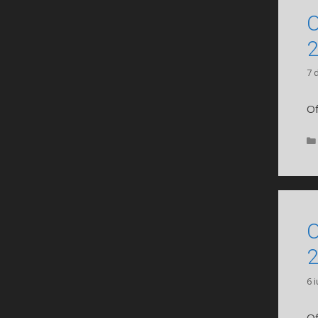
O
7 
Of
O
6 
Of