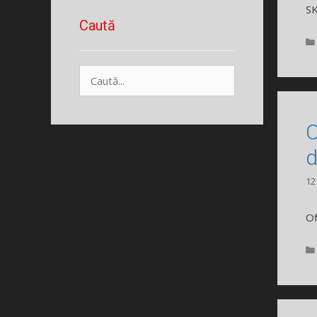
S
Caută
Caută
după:
O
d
12
Of