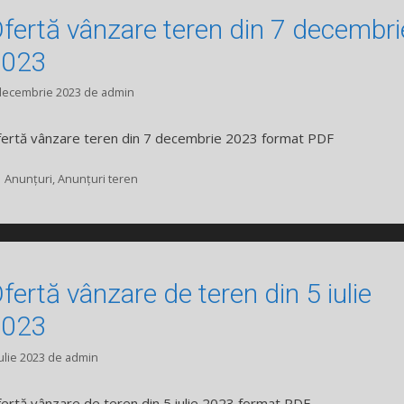
fertă vânzare teren din 7 decembri
2023
decembrie 2023
de
admin
ertă vânzare teren din 7 decembrie 2023 format PDF
Categorii
Anunțuri
,
Anunțuri teren
fertă vânzare de teren din 5 iulie
2023
iulie 2023
de
admin
ertă vânzare de teren din 5 iulie 2023 format PDF