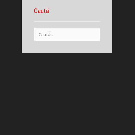
Caută
Caută
după: