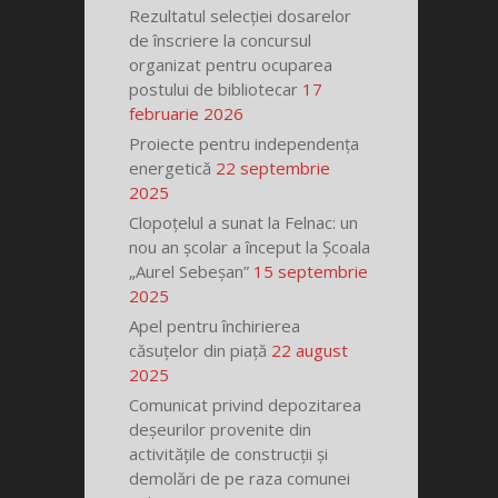
Rezultatul selecției dosarelor
de înscriere la concursul
organizat pentru ocuparea
postului de bibliotecar
17
februarie 2026
Proiecte pentru independența
energetică
22 septembrie
2025
Clopoțelul a sunat la Felnac: un
nou an școlar a început la Școala
„Aurel Sebeșan”
15 septembrie
2025
Apel pentru închirierea
căsuțelor din piață
22 august
2025
Comunicat privind depozitarea
deșeurilor provenite din
activitățile de construcții și
demolări de pe raza comunei