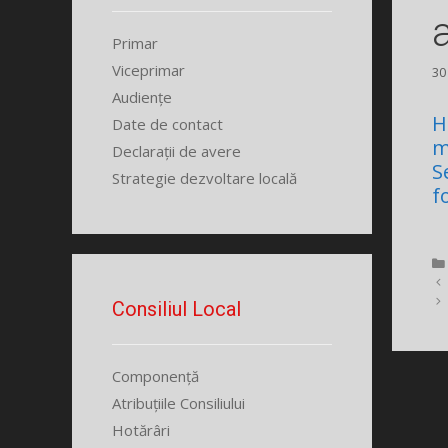
Primar
Viceprimar
30
Audiențe
H
Date de contact
m
Declarații de avere
S
Strategie dezvoltare locală
f
Consiliul Local
Componență
Atribuțiile Consiliului
Hotărâri