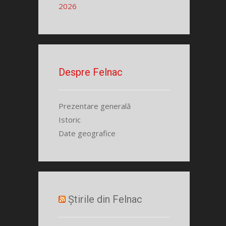
2026
Despre Felnac
Prezentare generală
Istoric
Date geografice
Știrile din Felnac