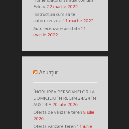
Nomenclatorul stradal comuna
Felnac
22 martie 2022
Instrucțiuni cum să te
autorecenzezi
11 martie 2022
Autorecenzare asistata
11
martie 2022
Anunțuri
ÎNGRIJIREA PERSOANELOR LA
DOMICILIU ÎN REGIM 24/24 ÎN
AUSTRIA
20 iulie 2026
Ofertă de vânzare teren
8 iulie
2026
Ofertă vânzare teren
11 iunie