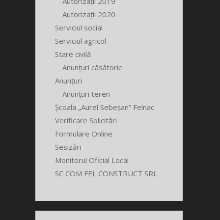
Autorizații 2019
Autorizații 2020
Serviciul social
Serviciul agricol
Stare civilă
Anunțuri căsătorie
Anunțuri
Anunțuri teren
Școala „Aurel Sebeșan” Felnac
Verificare Solicitări
Formulare Online
Sesizări
Monitorul Oficial Local
SC COM FEL CONSTRUCT SRL