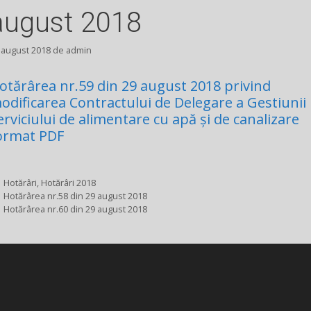
august 2018
 august 2018
de
admin
otărârea nr.59 din 29 august 2018 privind
odificarea Contractului de Delegare a Gestiunii
erviciului de alimentare cu apă și de canalizare
ormat PDF
Categorii
Hotărâri
,
Hotărâri 2018
Hotărârea nr.58 din 29 august 2018
Hotărârea nr.60 din 29 august 2018