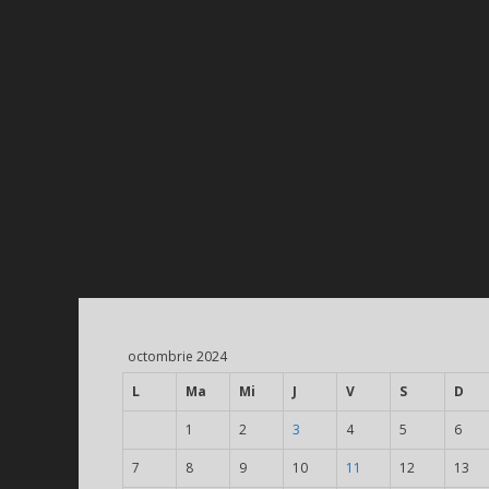
octombrie 2024
L
Ma
Mi
J
V
S
D
1
2
3
4
5
6
7
8
9
10
11
12
13