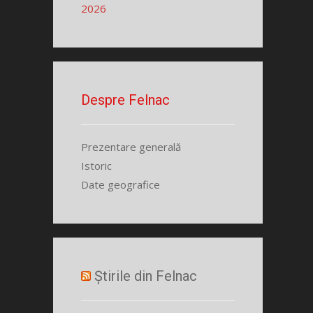
2026
Despre Felnac
Prezentare generală
Istoric
Date geografice
Știrile din Felnac