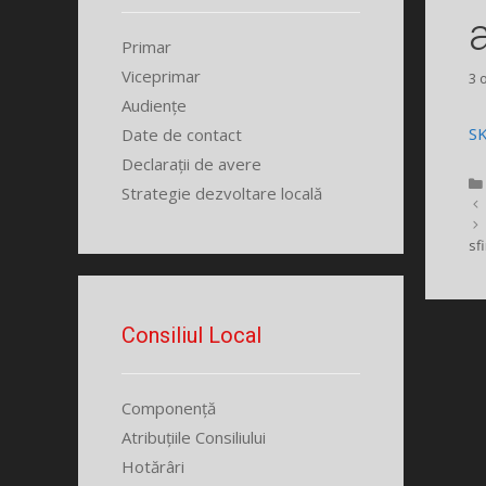
Primar
Viceprimar
3 
Audiențe
S
Date de contact
Declarații de avere
Strategie dezvoltare locală
sf
Consiliul Local
Componență
Atribuțiile Consiliului
Hotărâri