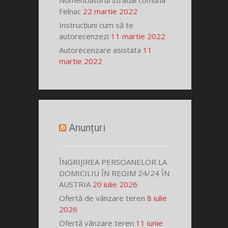
Nomenclatorul stradal comuna
Felnac
22 martie 2022
Instrucțiuni cum să te
autorecenzezi
11 martie 2022
Autorecenzare asistata
11
martie 2022
Anunțuri
ÎNGRIJIREA PERSOANELOR LA
DOMICILIU ÎN REGIM 24/24 ÎN
AUSTRIA
20 iulie 2026
Ofertă de vânzare teren
8 iulie
2026
Ofertă vânzare teren
11 iunie