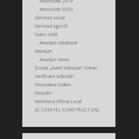
Autorizații 2019
Autorizații 2020
Serviciul social
Serviciul agricol
Stare civilă
Anunțuri căsătorie
Anunțuri
Anunțuri teren
Școala „Aurel Sebeșan” Felnac
Verificare Solicitări
Formulare Online
Sesizări
Monitorul Oficial Local
SC COM FEL CONSTRUCT SRL