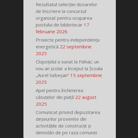
Rezultatul selecției dosarelor
de înscriere la concursul
organizat pentru ocuparea
postului de bibliotecar
17
februarie 2026
Proiecte pentru independența
energetică
22 septembrie
2025
Clopoțelul a sunat la Felnac: un
nou an școlar a început la Școala
„Aurel Sebeșan”
15 septembrie
2025
Apel pentru închirierea
căsuțelor din piață
22 august
2025
Comunicat privind depozitarea
deșeurilor provenite din
activitățile de construcții și
demolări de pe raza comunei