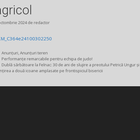
agricol
octombrie 2024
de
redactor
KM_C364e24100302250
Categorii
Anunțuri
,
Anunțuri teren
Performanțe remarcabile pentru echipa de judo!
Dublă sărbătoare la Felnac: 30 de ani de slujire a preotului Petrică Ungur și
ințirea a două icoane amplasate pe frontispiciul bisericii