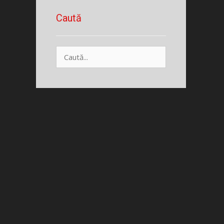
Caută
Caută
după: