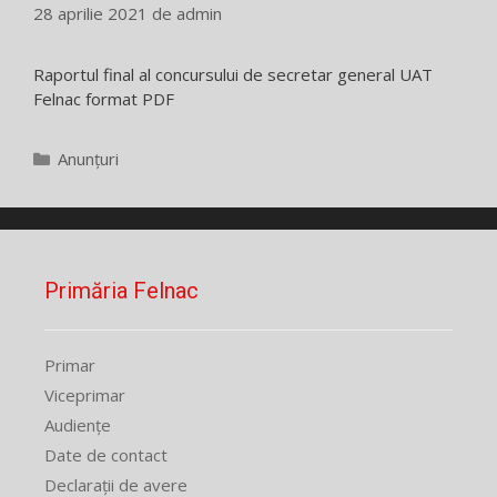
28 aprilie 2021
de
admin
Raportul final al concursului de secretar general UAT
Felnac format PDF
Categorii
Anunțuri
Primăria Felnac
Primar
Viceprimar
Audiențe
Date de contact
Declarații de avere