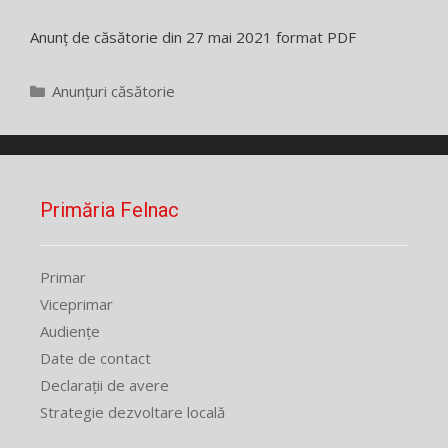
Anunț de căsătorie din 27 mai 2021 format PDF
Categorii
Anunțuri căsătorie
Primăria Felnac
Primar
Viceprimar
Audiențe
Date de contact
Declarații de avere
Strategie dezvoltare locală