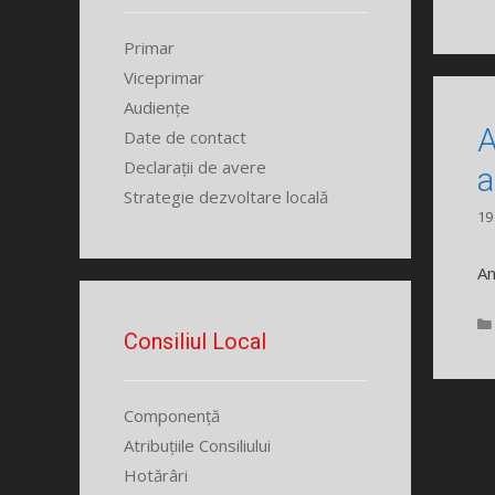
Primar
Viceprimar
Audiențe
A
Date de contact
Declarații de avere
a
Strategie dezvoltare locală
19
An
Consiliul Local
Componență
Atribuțiile Consiliului
Hotărâri