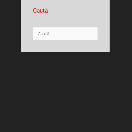
Caută
Caută
după: