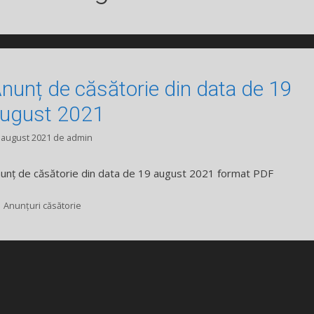
nunț de căsătorie din data de 19
ugust 2021
 august 2021
de
admin
unț de căsătorie din data de 19 august 2021 format PDF
Categorii
Anunțuri căsătorie