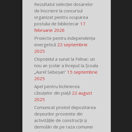
Rezultatul selecției dosarelor
de înscriere la concursul
organizat pentru ocuparea
postului de bibliotecar
17
februarie 2026
Proiecte pentru independența
energetică
22 septembrie
2025
Clopoțelul a sunat la Felnac: un
nou an școlar a început la Școala
„Aurel Sebeșan”
15 septembrie
2025
Apel pentru închirierea
căsuțelor din piață
22 august
2025
Comunicat privind depozitarea
deșeurilor provenite din
activitățile de construcții și
demolări de pe raza comunei