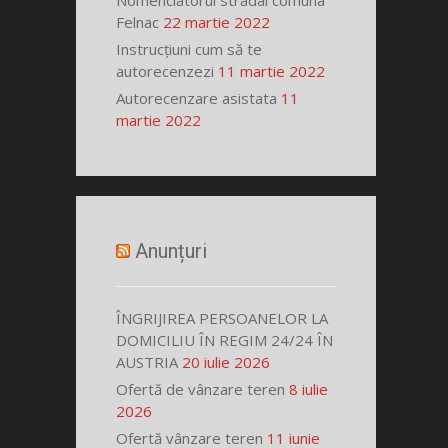
Nomenclatorul stradal comuna
Felnac
22 martie 2022
Instrucțiuni cum să te
autorecenzezi
11 martie 2022
Autorecenzare asistata
11
martie 2022
Anunțuri
ÎNGRIJIREA PERSOANELOR LA
DOMICILIU ÎN REGIM 24/24 ÎN
AUSTRIA
20 iulie 2026
Ofertă de vânzare teren
8 iulie
2026
Ofertă vânzare teren
11 iunie