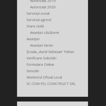
Autorizații 2019
Autorizații 2020
Serviciul social
Serviciul agricol
Stare civilă
Anunțuri căsătorie
Anunțuri
Anunțuri teren
Școala „Aurel Sebeșan” Felnac
Verificare Solicitări
Formulare Online
Sesizări
Monitorul Oficial Local
SC COM FEL CONSTRUCT SRL