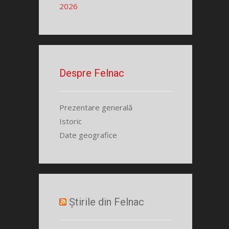
2026
Despre Felnac
Prezentare generală
Istoric
Date geografice
Știrile din Felnac