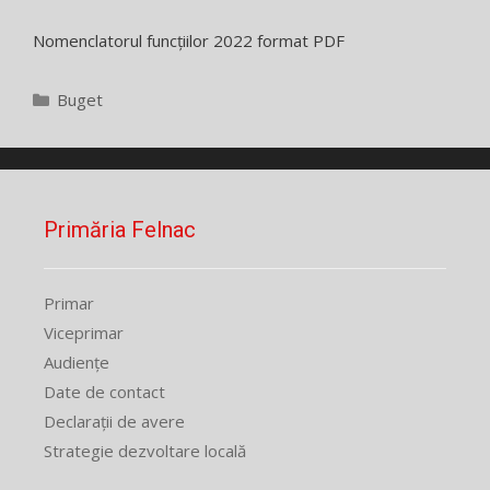
Nomenclatorul funcțiilor 2022 format PDF
Categorii
Buget
Primăria Felnac
Primar
Viceprimar
Audiențe
Date de contact
Declarații de avere
Strategie dezvoltare locală