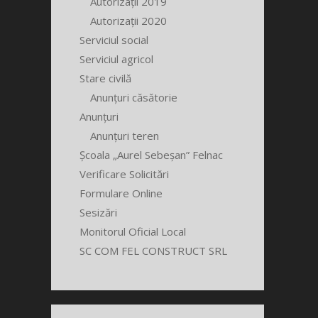
Autorizații 2019
Autorizații 2020
Serviciul social
Serviciul agricol
Stare civilă
Anunțuri căsătorie
Anunțuri
Anunțuri teren
Școala „Aurel Sebeșan” Felnac
Verificare Solicitări
Formulare Online
Sesizări
Monitorul Oficial Local
SC COM FEL CONSTRUCT SRL