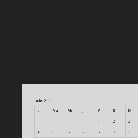
iulie 2022
L
Ma
Mi
J
V
S
D
1
2
3
4
5
6
7
8
9
10