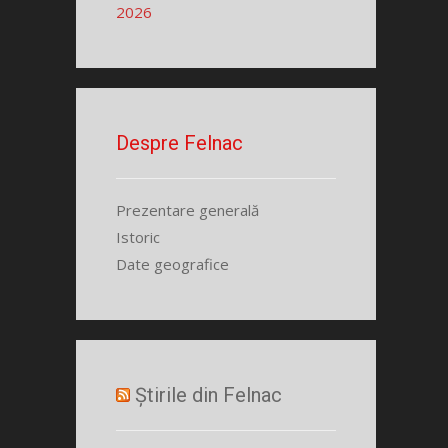
2026
Despre Felnac
Prezentare generală
Istoric
Date geografice
Știrile din Felnac