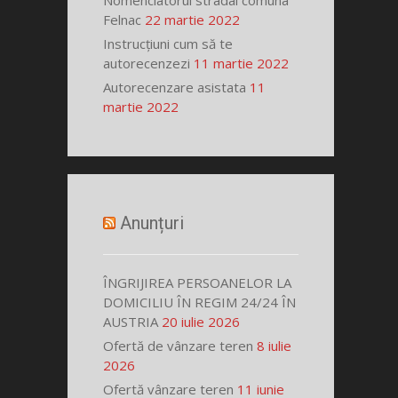
Nomenclatorul stradal comuna
Felnac
22 martie 2022
Instrucțiuni cum să te
autorecenzezi
11 martie 2022
Autorecenzare asistata
11
martie 2022
Anunțuri
ÎNGRIJIREA PERSOANELOR LA
DOMICILIU ÎN REGIM 24/24 ÎN
AUSTRIA
20 iulie 2026
Ofertă de vânzare teren
8 iulie
2026
Ofertă vânzare teren
11 iunie