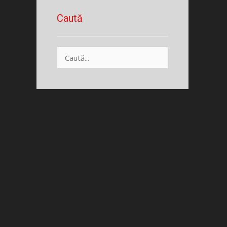
Caută
Caută
după: