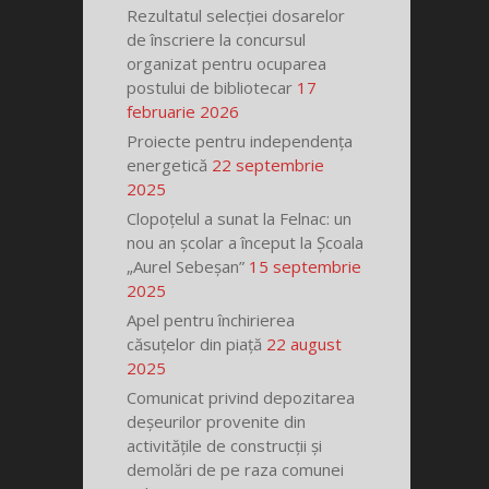
Rezultatul selecției dosarelor
de înscriere la concursul
organizat pentru ocuparea
postului de bibliotecar
17
februarie 2026
Proiecte pentru independența
energetică
22 septembrie
2025
Clopoțelul a sunat la Felnac: un
nou an școlar a început la Școala
„Aurel Sebeșan”
15 septembrie
2025
Apel pentru închirierea
căsuțelor din piață
22 august
2025
Comunicat privind depozitarea
deșeurilor provenite din
activitățile de construcții și
demolări de pe raza comunei