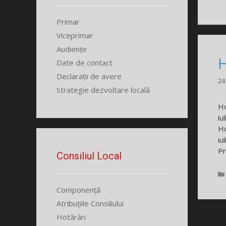
Primar
Viceprimar
Audiențe
H
Date de contact
Declarații de avere
24
Strategie dezvoltare locală
Ho
iu
Ho
iu
Pr
Consiliul Local
Componență
Atribuțiile Consiliului
Hotărâri