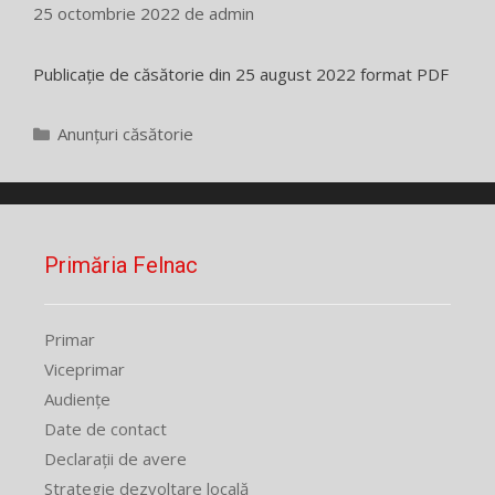
25 octombrie 2022
de
admin
Publicație de căsătorie din 25 august 2022 format PDF
Categorii
Anunțuri căsătorie
Primăria Felnac
Primar
Viceprimar
Audiențe
Date de contact
Declarații de avere
Strategie dezvoltare locală