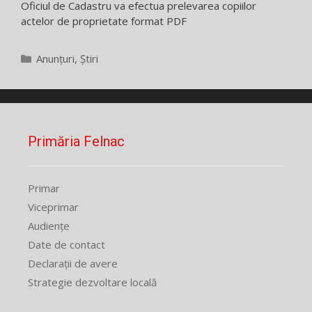
Oficiul de Cadastru va efectua prelevarea copiilor
actelor de proprietate format PDF
Categorii
Anunțuri
,
Știri
Primăria Felnac
Primar
Viceprimar
Audiențe
Date de contact
Declarații de avere
Strategie dezvoltare locală