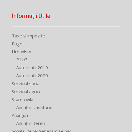
Informații Utile
Taxe și impozite
Buget
Urbanism
P.U.G
Autorizații 2019
Autorizații 2020
Serviciul social
Serviciul agricol
Stare civilă
Anunțuri căsătorie
Anunțuri
Anunțuri teren
Școala „Aurel Sebeșan” Felnac