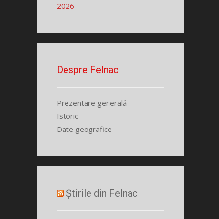
2026
Despre Felnac
Prezentare generală
Istoric
Date geografice
Știrile din Felnac