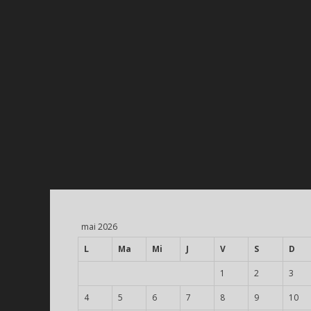
mai 2026
L
Ma
Mi
J
V
S
D
1
2
3
4
5
6
7
8
9
10