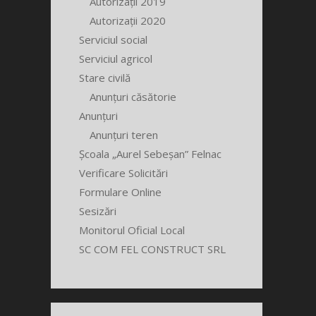
Autorizații 2019
Autorizații 2020
Serviciul social
Serviciul agricol
Stare civilă
Anunțuri căsătorie
Anunțuri
Anunțuri teren
Școala „Aurel Sebeșan” Felnac
Verificare Solicitări
Formulare Online
Sesizări
Monitorul Oficial Local
SC COM FEL CONSTRUCT SRL