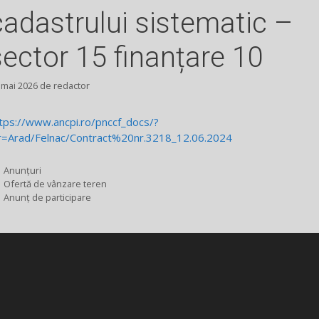
cadastrului sistematic –
sector 15 finanțare 10
 mai 2026
de
redactor
tps://www.ancpi.ro/pnccf_docs/?
r=Arad/Felnac/Contract%20nr.3218_12.06.2024
Categorii
Anunțuri
Ofertă de vânzare teren
Anunț de participare