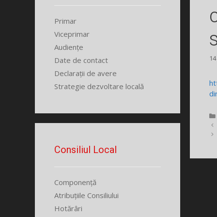
Primar
Viceprimar
Audiențe
14
Date de contact
Declarații de avere
ht
Strategie dezvoltare locală
di
Consiliul Local
Componență
Atribuțiile Consiliului
Hotărâri