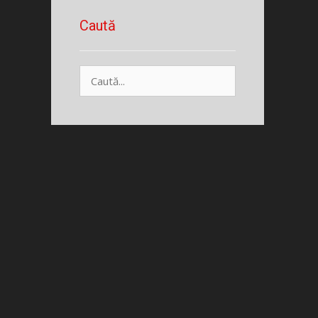
Caută
Caută
după: