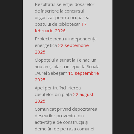
Rezultatul selecției dosarelor
de înscriere la concursul
organizat pentru ocuparea
postului de bibliotecar
17
februarie 2026
Proiecte pentru independența
energetică
22 septembrie
2025
Clopoțelul a sunat la Felnac: un
nou an școlar a început la Școala
„Aurel Sebeșan”
15 septembrie
2025
Apel pentru închirierea
căsuțelor din piață
22 august
2025
Comunicat privind depozitarea
deșeurilor provenite din
activitățile de construcții și
demolări de pe raza comunei