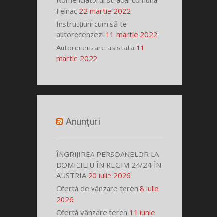
Nomenclatorul stradal comuna
Felnac
22 martie 2022
Instrucțiuni cum să te
autorecenzezi
11 martie 2022
Autorecenzare asistata
11
martie 2022
Anunțuri
ÎNGRIJIREA PERSOANELOR LA
DOMICILIU ÎN REGIM 24/24 ÎN
AUSTRIA
20 iulie 2026
Ofertă de vânzare teren
8 iulie
2026
Ofertă vânzare teren
11 iunie