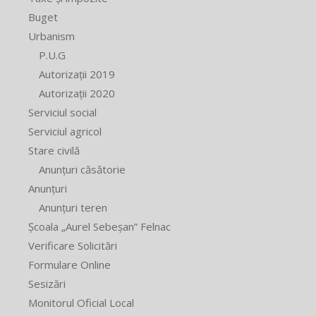
Buget
Urbanism
P.U.G
Autorizații 2019
Autorizații 2020
Serviciul social
Serviciul agricol
Stare civilă
Anunțuri căsătorie
Anunțuri
Anunțuri teren
Școala „Aurel Sebeșan” Felnac
Verificare Solicitări
Formulare Online
Sesizări
Monitorul Oficial Local