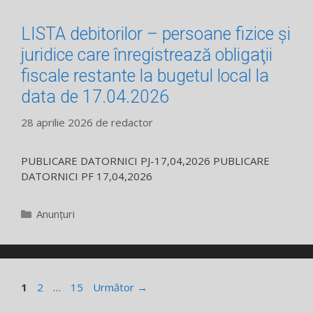
LISTA debitorilor – persoane fizice și
juridice care înregistrează obligaţii
fiscale restante la bugetul local la
data de 17.04.2026
28 aprilie 2026
de
redactor
PUBLICARE DATORNICI PJ-17,04,2026 PUBLICARE
DATORNICI PF 17,04,2026
Categorii
Anunțuri
Pagina
Pagina
Pagina
1
2
…
15
Următor
→