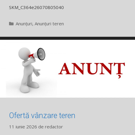
SKM_C364e26070805040
Categorii
Anunțuri
,
Anunțuri teren
Ofertă vânzare teren
11 iunie 2026
de
redactor