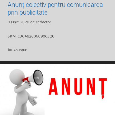
Anunț colectiv pentru comunicarea
prin publicitate
9 iunie 2026
de
redactor
SKM_C364e26060906320
Categorii
Anunțuri