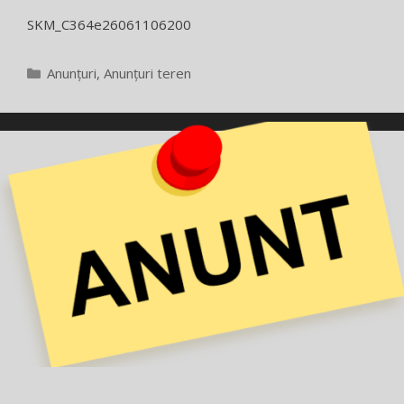
SKM_C364e26061106200
Categorii
Anunțuri
,
Anunțuri teren