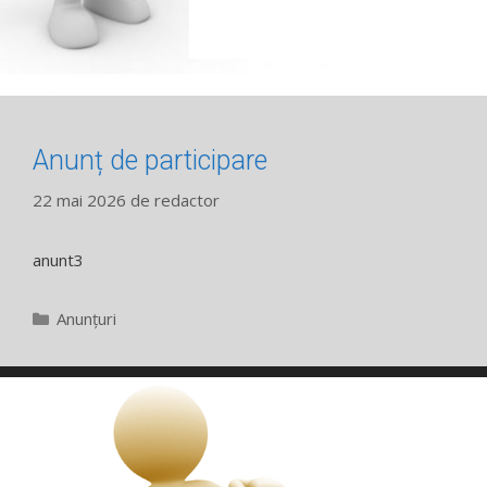
Anunț de participare
22 mai 2026
de
redactor
anunt3
Categorii
Anunțuri