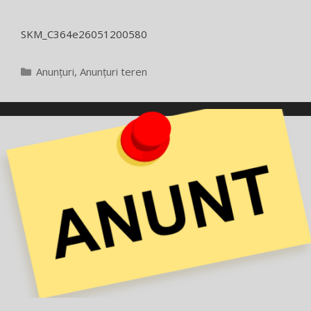
SKM_C364e26051200580
Categorii
Anunțuri
,
Anunțuri teren