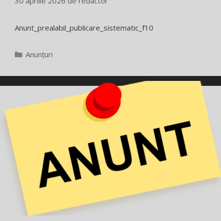
30 aprilie 2026
de
redactor
Anunt_prealabil_publicare_sistematic_f10
Categorii
Anunțuri