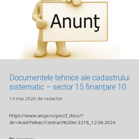
Documentele tehnice ale cadastrului
sistematic – sector 15 finanțare 10
14 mai 2026
de
redactor
https://www.ancpi.ro/pnccf_docs/?
dir=Arad/Felnac/Contract%20nr.3218_12.06.2024
Categorii
Anunțuri