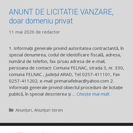
ANUNT DE LICITATIE VANZARE,
doar domeniu privat
11 mai 2026
de
redactor
1. Informații generale privind autoritatea contractantă, în
special denumirea, codul de identificare fiscală, adresa,
numărul de telefon, fax și/sau adresa de e-mail,
persoana de contact: Comuna FELNAC, strada 3, nr. 330,
comuna FELNAC , judeţul ARAD, Tel 0257-411101, Fax
0257-411202, e-mail: primariafelnac@yahoo.com 2.
Informații generale privind obiectul procedurii de licitație
publică, în special descrierea și …
Citește mai mult
Categorii
Anunțuri
,
Anunțuri teren