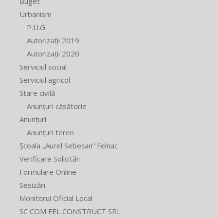
Buget
Urbanism
P.U.G
Autorizații 2019
Autorizații 2020
Serviciul social
Serviciul agricol
Stare civilă
Anunțuri căsătorie
Anunțuri
Anunțuri teren
Școala „Aurel Sebeșan” Felnac
Verificare Solicitări
Formulare Online
Sesizări
Monitorul Oficial Local
SC COM FEL CONSTRUCT SRL