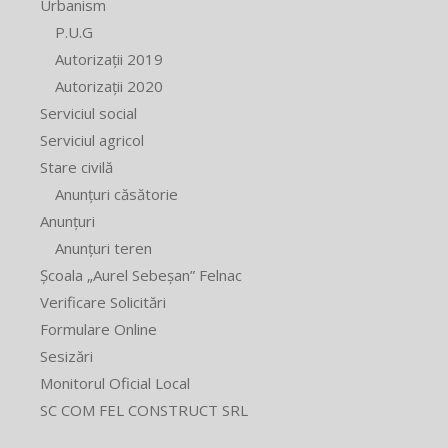
Urbanism
P.U.G
Autorizații 2019
Autorizații 2020
Serviciul social
Serviciul agricol
Stare civilă
Anunțuri căsătorie
Anunțuri
Anunțuri teren
Școala „Aurel Sebeșan” Felnac
Verificare Solicitări
Formulare Online
Sesizări
Monitorul Oficial Local
SC COM FEL CONSTRUCT SRL