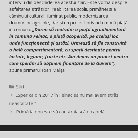
interviu din deschiderea acestui ziar. Este vorba despre
asfaltarea străzilor, reabilitarea școlii, primăriei și a
căminului cultural, iluminat public, modernizarea
drumurilor agricole, dar și un proiect privind o nouă piață
în comună.
„Dorim să realizăm o piață agroalimentară
în comuna Felnac, o piață acoperită, pe același loc
unde funcționează și astăzi. Urmează să fie construită
o hală compartimentată, cu spații destinate pentru
lactate, legume, fructe etc. Am depus un proiect pentru
care sperăm să obținem finanțare de la Guvern“,
spune primarul Ioan Malița.
Categorii
Știri
„Sper ca din 2017 în Felnac să nu mai avem străzi
neasfaltate “
Primăria dorește să construiască o capelă