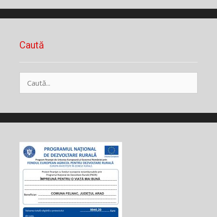
Caută
Caută
după: