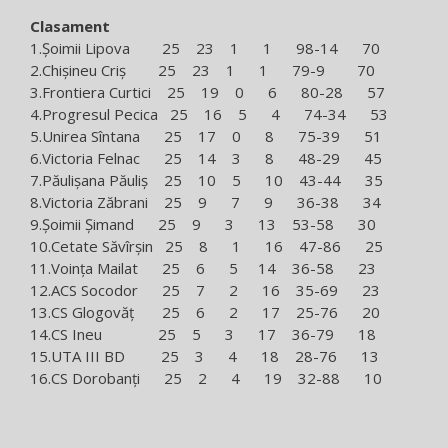
Clasament
1.Şoimii Lipova 25 23 1 1 98-14 70
2.Chişineu Criş 25 23 1 1 79-9 70
3.Frontiera Curtici 25 19 0 6 80-28 57
4.Progresul Pecica 25 16 5 4 74-34 53
5.Unirea Sîntana 25 17 0 8 75-39 51
6.Victoria Felnac 25 14 3 8 48-29 45
7.Păulişana Păuliş 25 10 5 10 43-44 35
8.Victoria Zăbrani 25 9 7 9 36-38 34
9.Şoimii Şimand 25 9 3 13 53-58 30
10.Cetate Săvîrşin 25 8 1 16 47-86 25
11.Voinţa Mailat 25 6 5 14 36-58 23
12.ACS Socodor 25 7 2 16 35-69 23
13.CS Glogovăţ 25 6 2 17 25-76 20
14.CS Ineu 25 5 3 17 36-79 18
15.UTA III BD 25 3 4 18 28-76 13
16.CS Dorobanţi 25 2 4 19 32-88 10