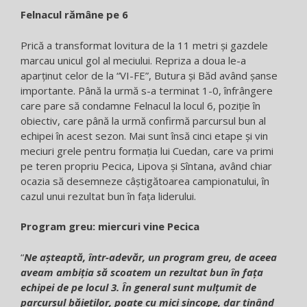
Felnacul rămâne pe 6
Prică a transformat lovitura de la 11 metri şi gazdele
marcau unicul gol al meciului. Repriza a doua le-a
aparţinut celor de la “VI-FE”, Butura şi Băd având şanse
importante. Până la urmă s-a terminat 1-0, înfrângere
care pare să condamne Felnacul la locul 6, poziţie în
obiectiv, care până la urmă confirmă parcursul bun al
echipei în acest sezon. Mai sunt însă cinci etape şi vin
meciuri grele pentru formaţia lui Cuedan, care va primi
pe teren propriu Pecica, Lipova şi Sîntana, având chiar
ocazia să desemneze câştigătoarea campionatului, în
cazul unui rezultat bun în faţa liderului.
Program greu: miercuri vine Pecica
“
Ne aşteaptă, într-adevăr, un program greu, de aceea
aveam ambiţia să scoatem un rezultat bun în faţa
echipei de pe locul 3. În general sunt mulţumit de
parcursul băieţilor, poate cu mici sincope, dar ţinând