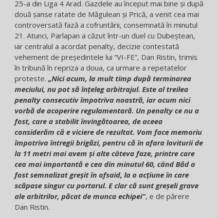
25-a din Liga 4 Arad. Gazdele au început mai bine şi după
două şanse ratate de Măgulean şi Prică, a venit cea mai
controversată fază a cofruntării, consemnată în minutul
21. Atunci, Parlapan a căzut într-un duel cu Dubeştean,
iar centralul a acordat penalty, decizie contestată
vehement de preşedintele lui “VI-FE”, Dan Ristin, trimis
în tribună în repriza a doua, ca urmare a repetatelor
proteste.
„Nici acum, la mult timp după terminarea
meciului, nu pot să înţeleg arbitrajul. Este al treilea
penalty consecutiv împotriva noastră, iar acum nici
vorbă de acoperire regulamentară. Un penalty ce nu a
fost, care a stabilit învingătoarea, de aceea
considerăm că e viciere de rezultat. Vom face memoriu
împotriva întregii brigăzi, pentru că în afara loviturii de
la 11 metri mai avem şi alte câteva faze, printre care
cea mai importantă e cea din minutul 60, când Băd a
fost semnalizat greşit în ofsaid, la o acţiune în care
scăpase singur cu portarul. E clar că sunt greşeli grave
ale arbitrilor, păcat de munca echipei”
, e de părere
Dan Ristin.