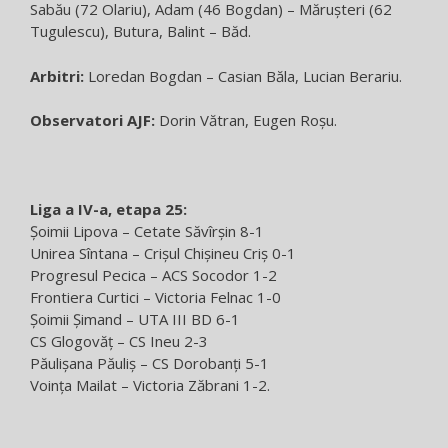
Sabău (72 Olariu), Adam (46 Bogdan) – Mărușteri (62
Tugulescu), Butura, Balint – Băd.
Arbitri:
Loredan Bogdan – Casian Băla, Lucian Berariu.
Observatori AJF:
Dorin Vătran, Eugen Roșu.
Liga a IV-a, etapa 25:
Şoimii Lipova – Cetate Săvîrşin 8-1
Unirea Sîntana – Crişul Chişineu Criş 0-1
Progresul Pecica – ACS Socodor 1-2
Frontiera Curtici – Victoria Felnac 1-0
Şoimii Şimand – UTA III BD 6-1
CS Glogovăţ – CS Ineu 2-3
Păulişana Păuliş – CS Dorobanţi 5-1
Voinţa Mailat – Victoria Zăbrani 1-2.