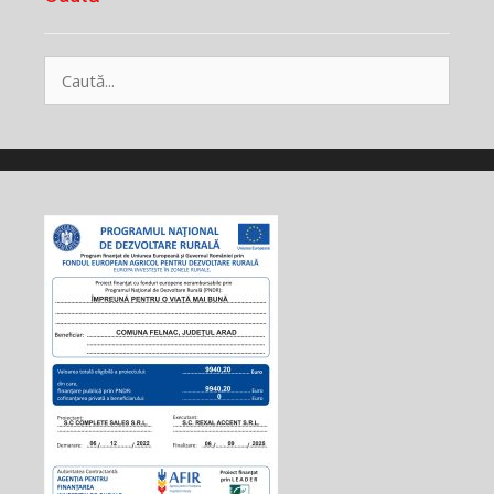
Caută
după: