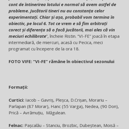
cont de întinerirea lotului e normal să avem astfel de
probleme. Jucătorii tineri nu au constanţa celor
experimentaţi. Chiar şi aşa, probabil vom termina în
obiectiv, pe locul 6. Tot ce vrem e să fim arbitraţi
corect şi diferenţa să o facă jucătorii, mai ales că vin
meciuri echilibrate
”, încheie Ristin. “VI-FE” joacă în etapa
intermediară, de miercuri, acasă cu Pecica, meci
programat cu începere de la ora 18.
FOTO VIFE: “VI-FE” rămâne în obiectivul sezonului
Formații:
Curtici:
Iacob – Gavriș, Pleșca, D.Crișan, Morariu –
Parlapan (87 Morar), Hanc (55 Varga), Nedea, (90 Don),
Prică – Avrămuțiu, Măgulean.
Felnac:
Pașcalău – Stanciu, Brozbic, Dubeștean, Moisă –