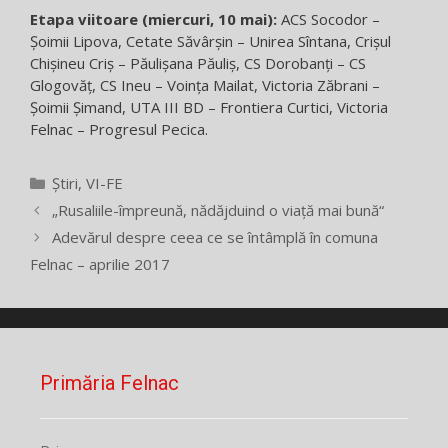
Etapa viitoare (miercuri, 10 mai):
ACS Socodor –
Şoimii Lipova, Cetate Săvârşin – Unirea Sîntana, Crişul
Chişineu Criş – Păulişana Păuliş, CS Dorobanţi – CS
Glogovăţ, CS Ineu – Voinţa Mailat, Victoria Zăbrani –
Şoimii Şimand, UTA III BD – Frontiera Curtici, Victoria
Felnac – Progresul Pecica.
Categorii
Știri
,
VI-FE
„Rusaliile-împreună, nădăjduind o viață mai bună“
Adevărul despre ceea ce se întâmplă în comuna
Felnac – aprilie 2017
Primăria Felnac