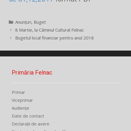
Categorii
Anunțuri
,
Buget
8 Martie, la Căminul Cultural Felnac
Bugetul local financiar pentru anul 2018
Primăria Felnac
Primar
Viceprimar
Audiențe
Date de contact
Declarații de avere