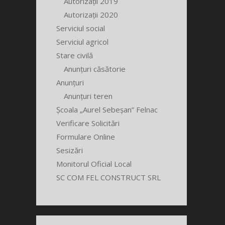
Autorizații 2019
Autorizații 2020
Serviciul social
Serviciul agricol
Stare civilă
Anunțuri căsătorie
Anunțuri
Anunțuri teren
Școala „Aurel Sebeșan” Felnac
Verificare Solicitări
Formulare Online
Sesizări
Monitorul Oficial Local
SC COM FEL CONSTRUCT SRL