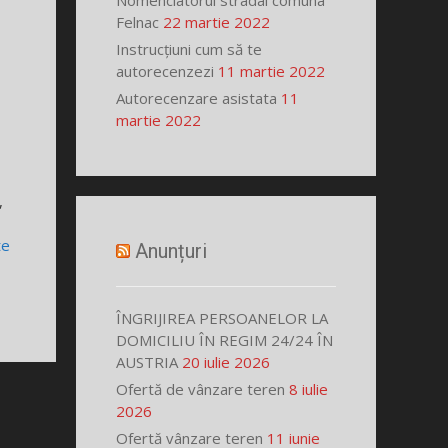
Nomenclatorul stradal comuna
Felnac
22 martie 2022
Instrucțiuni cum să te
autorecenzezi
11 martie 2022
Autorecenzare asistata
11
martie 2022
,
te
Anunțuri
ÎNGRIJIREA PERSOANELOR LA
DOMICILIU ÎN REGIM 24/24 ÎN
AUSTRIA
20 iulie 2026
Ofertă de vânzare teren
8 iulie
2026
Ofertă vânzare teren
11 iunie