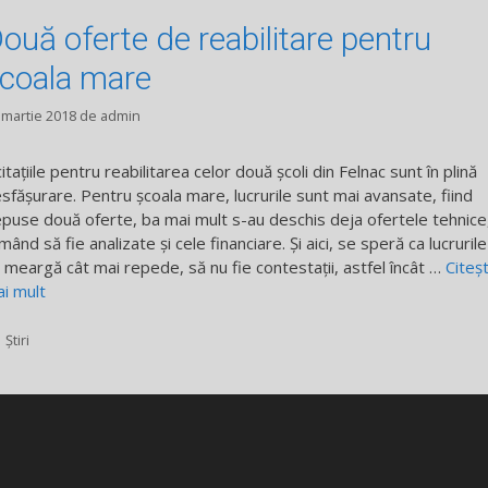
ouă oferte de reabilitare pentru
coala mare
 martie 2018
de
admin
citațiile pentru reabilitarea celor două școli din Felnac sunt în plină
sfășurare. Pentru școala mare, lucrurile sunt mai avansate, fiind
puse două oferte, ba mai mult s-au deschis deja ofertele tehnice
mând să fie analizate și cele financiare. Și aici, se speră ca lucrurile
 meargă cât mai repede, să nu fie contestații, astfel încât …
Citeș
i mult
Categorii
Știri