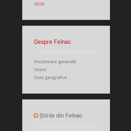
2026
Despre Felnac
Prezentare generală
Istoric
Date geografice
Știrile din Felnac