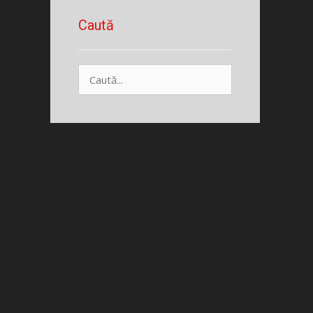
Caută
Caută
după: