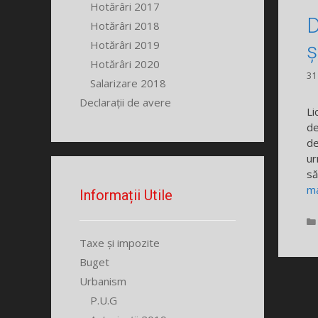
Hotărâri 2017
D
Hotărâri 2018
Hotărâri 2019
ș
Hotărâri 2020
31
Salarizare 2018
Declarații de avere
Li
de
de
ur
să
ma
Informații Utile
Taxe și impozite
Buget
Urbanism
P.U.G