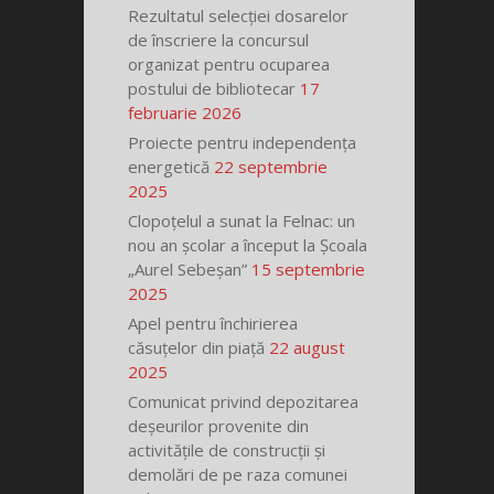
Rezultatul selecției dosarelor
de înscriere la concursul
organizat pentru ocuparea
postului de bibliotecar
17
februarie 2026
Proiecte pentru independența
energetică
22 septembrie
2025
Clopoțelul a sunat la Felnac: un
nou an școlar a început la Școala
„Aurel Sebeșan”
15 septembrie
2025
Apel pentru închirierea
căsuțelor din piață
22 august
2025
Comunicat privind depozitarea
deșeurilor provenite din
activitățile de construcții și
demolări de pe raza comunei