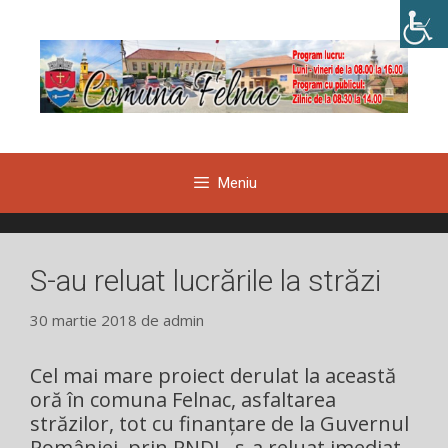
Sari
la
conținut
Meniu
S-au reluat lucrările la străzi
30 martie 2018
de
admin
Cel mai mare proiect derulat la această
oră în comuna Felnac, asfaltarea
străzilor, tot cu finanțare de la Guvernul
României, prin PNDL, s-a reluat imediat