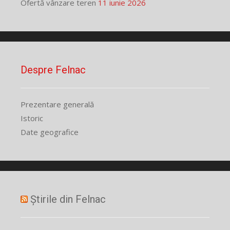
Ofertă vânzare teren
11 iunie 2026
Despre Felnac
Prezentare generală
Istoric
Date geografice
Știrile din Felnac