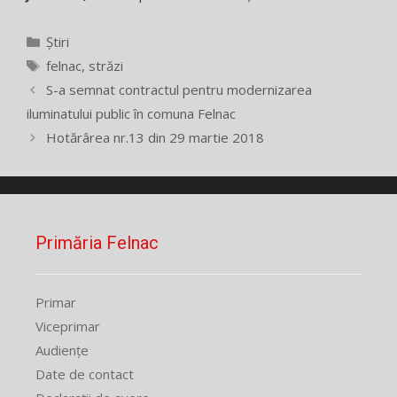
Categorii
Știri
Etichete
felnac
,
străzi
S-a semnat contractul pentru modernizarea
iluminatului public în comuna Felnac
Hotărârea nr.13 din 29 martie 2018
Primăria Felnac
Primar
Viceprimar
Audiențe
Date de contact