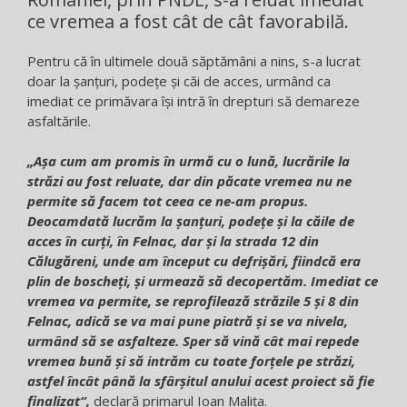
ce vremea a fost cât de cât favorabilă.
Pentru că în ultimele două săptămâni a nins, s-a lucrat
doar la șanțuri, podețe și căi de acces, urmând ca
imediat ce primăvara își intră în drepturi să demareze
asfaltările.
„Așa cum am promis în urmă cu o lună, lucrările la
străzi au fost reluate, dar din păcate vremea nu ne
permite să facem tot ceea ce ne-am propus.
Deocamdată lucrăm la șanțuri, podețe și la căile de
acces în curți, în Felnac, dar și la strada 12 din
Călugăreni, unde am început cu defrișări, fiindcă era
plin de boscheți, și urmează să decopertăm. Imediat ce
vremea va permite, se reprofilează străzile 5 și 8 din
Felnac, adică se va mai pune piatră și se va nivela,
urmând să se asfalteze. Sper să vină cât mai repede
vremea bună și să intrăm cu toate forțele pe străzi,
astfel încât până la sfârșitul anului acest proiect să fie
finalizat“,
declară primarul Ioan Malița.