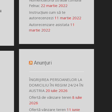
Nomenclatorul stradal comuna
Felnac
22 martie 2022
i
Instrucțiuni cum să te
autorecenzezi
11 martie 2022
Autorecenzare asistata
11
martie 2022
Anunțuri
ÎNGRIJIREA PERSOANELOR LA
DOMICILIU ÎN REGIM 24/24 ÎN
AUSTRIA
20 iulie 2026
Ofertă de vânzare teren
8 iulie
2026
Ofertă vânzare teren
11 iunie