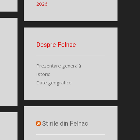
2026
Despre Felnac
e
Prezentare generală
Istoric
Date geografice
Știrile din Felnac