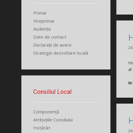
Primar
Viceprimar
Audiențe
H
Date de contact
Declarații de avere
24
Strategie dezvoltare locală
Ho
al
Consiliul Local
Componență
H
Atribuțiile Consiliului
Hotărâri
24