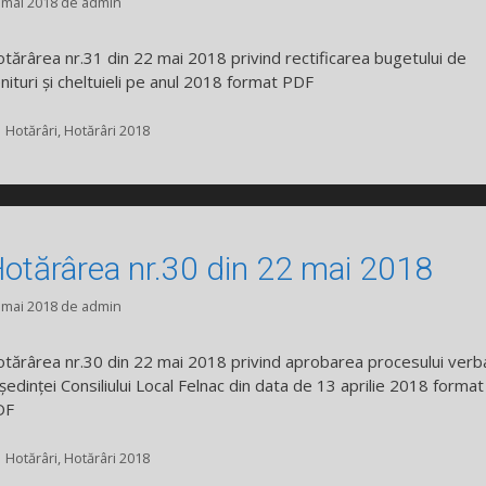
 mai 2018
de
admin
tărârea nr.31 din 22 mai 2018 privind rectificarea bugetului de
nituri și cheltuieli pe anul 2018 format PDF
Categorii
Hotărâri
,
Hotărâri 2018
otărârea nr.30 din 22 mai 2018
 mai 2018
de
admin
tărârea nr.30 din 22 mai 2018 privind aprobarea procesului verb
 ședinței Consiliului Local Felnac din data de 13 aprilie 2018 format
DF
Categorii
Hotărâri
,
Hotărâri 2018