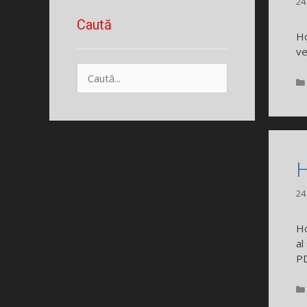
24
Caută
Ho
ve
Caută
după:
H
24
Ho
al
P