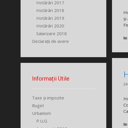
Hotărâri 2017
Hotărâri 2018
Ho
Hotărâri 2019
și
Fe
Hotărâri 2020
Salarizare 2018
Declarații de avere
H
Informații Utile
24
Taxe și impozite
Ho
Co
Buget
Ca
Urbanism
P.U.G