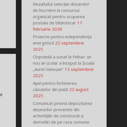
Rezultatul selecției dosarelor
de înscriere la concursul
organizat pentru ocuparea
postului de bibliotecar
17
februarie 2026
Proiecte pentru independența
energetică
22 septembrie
2025
Clopoțelul a sunat la Felnac: un
nou an școlar a început la Școala
„Aurel Sebeșan”
15 septembrie
2025
Apel pentru închirierea
căsuțelor din piață
22 august
al
2025
Comunicat privind depozitarea
deșeurilor provenite din
activitățile de construcții și
demolări de pe raza comunei