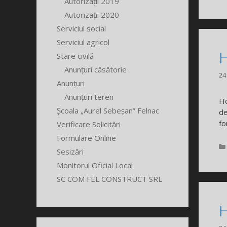
Autorizații 2019
Autorizații 2020
Serviciul social
Serviciul agricol
H
Stare civilă
Anunțuri căsătorie
24
Anunțuri
Anunțuri teren
Ho
Școala „Aurel Sebeșan” Felnac
de
fo
Verificare Solicitări
Formulare Online
Sesizări
Monitorul Oficial Local
SC COM FEL CONSTRUCT SRL
H