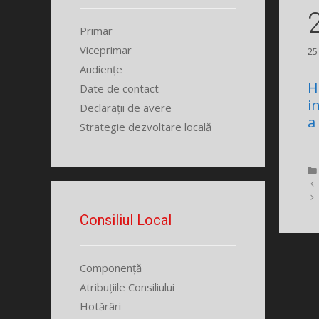
Primar
Viceprimar
25
Audiențe
H
Date de contact
i
Declarații de avere
a
Strategie dezvoltare locală
Consiliul Local
Componență
Atribuțiile Consiliului
Hotărâri