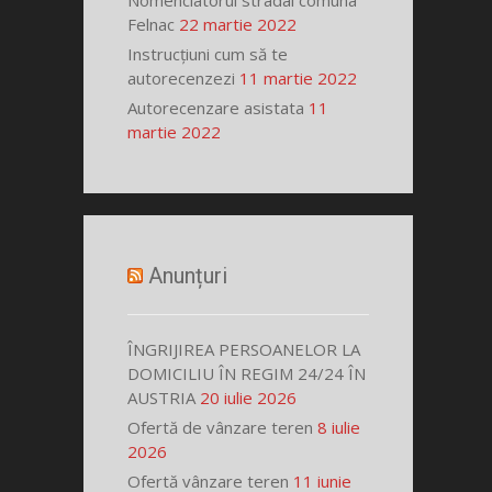
Nomenclatorul stradal comuna
Felnac
22 martie 2022
Instrucțiuni cum să te
autorecenzezi
11 martie 2022
Autorecenzare asistata
11
martie 2022
Anunțuri
ÎNGRIJIREA PERSOANELOR LA
DOMICILIU ÎN REGIM 24/24 ÎN
AUSTRIA
20 iulie 2026
Ofertă de vânzare teren
8 iulie
2026
Ofertă vânzare teren
11 iunie