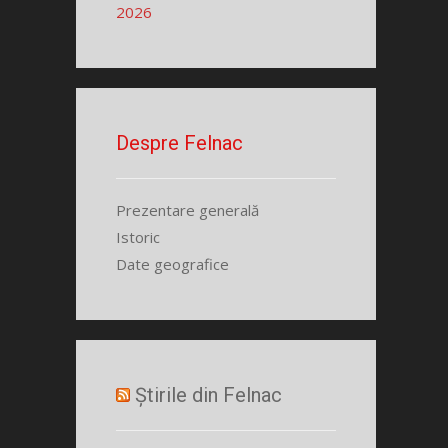
2026
Despre Felnac
Prezentare generală
Istoric
Date geografice
Știrile din Felnac