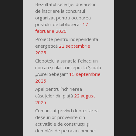
Rezultatul selecției dosarelor
de înscriere la concursul
organizat pentru ocuparea
postului de bibliotecar
17
februarie 2026
Proiecte pentru independența
energetică
22 septembrie
2025
Clopoțelul a sunat la Felnac: un
nou an școlar a început la Școala
„Aurel Sebeșan”
15 septembrie
2025
Apel pentru închirierea
căsuțelor din piață
22 august
2025
Comunicat privind depozitarea
deșeurilor provenite din
activitățile de construcții și
demolări de pe raza comunei