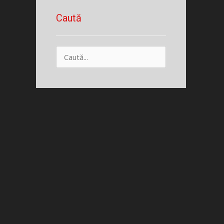
Caută
Caută
după: