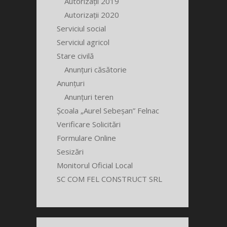
Autorizații 2019
Autorizații 2020
Serviciul social
Serviciul agricol
Stare civilă
Anunțuri căsătorie
Anunțuri
Anunțuri teren
Școala „Aurel Sebeșan” Felnac
Verificare Solicitări
Formulare Online
Sesizări
Monitorul Oficial Local
SC COM FEL CONSTRUCT SRL