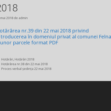
2018
 mai 2018
de
admin
otărârea nr.39 din 22 mai 2018 privind
ntroducerea în domeniul privat al comunei Feln
 unor parcele format PDF
Categorii
Hotărâri
,
Hotărâri 2018
Hotărârea nr.38 din 22 mai 2018
Proces verbal ședința 22 mai 2018