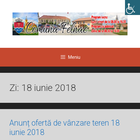
Sari
la
conținut
Meniu
Zi:
18 iunie 2018
Anunț ofertă de vânzare teren 18
iunie 2018