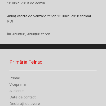
18 iunie 2018
de
admin
Anunț ofertă de vânzare teren 18 iunie 2018 format
PDF
Categorii
Anunțuri
,
Anunțuri teren
Primăria Felnac
Primar
Viceprimar
Audiențe
Date de contact
Declarații de avere